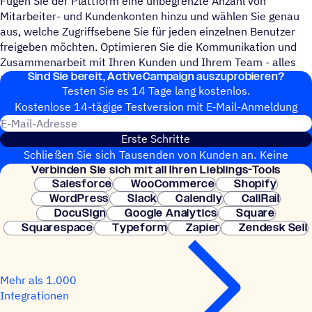
Fügen Sie der Plattform eine unbegrenzte Anzahl von
Mitarbeiter- und Kundenkonten hinzu und wählen Sie genau
aus, welche Zugriffsebene Sie für jeden einzelnen Benutzer
freigeben möchten. Optimieren Sie die Kommunikation und
Zusammenarbeit mit Ihren Kunden und Ihrem Team - alles
Sind Sie bereit, ActiveCampaign auszuprobieren?
auf einer einzigen, benutzerfreundlichen Plattform.
Testen Sie es 14 Tage lang kostenlos.
Kosten­lose 14-tägige Test­ver­sion mit E‑Mail-Anmel­dung
E-Mail-Adresse
Erste Schritte
Schließen Sie sich Tausenden von Kunden an. Keine
Verbin­den Sie sich mit all Ihren Lieblings-Tools
Kreditkarte erforderlich. Sofortige Einrichtung.
Salesforce
WooCommerce
Shopify
WordPress
Slack
Calendly
CallRail
DocuSign
Google Analytics
Square
Squarespace
Typeform
Zapier
Zendesk Sell
Mehr als 1.000
Integrationen