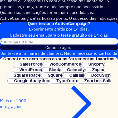
incluindo o Compromisso com o Sucesso do Cliente de 17
promessas, que garante ajuda sempre que necessário.
Quando suas indicações forem bem-sucedidas na
ActiveCampaign, elas ficarão por lá. O sucesso das indicações
Quer testar a ActiveCampaign?
traz reconhecimento como parceiro e uma comissão estável.
Experimente grátis por 14 dias.
Cadastre seu email para o teste gratuito de 14 dias
Endereço de email
Comece agora
Junte-se a milhares de clientes. Não é necessário cartão de
Conecte-se com todas as suas ferramentas favoritas
crédito. Configuração instantânea.
Salesforce
WooCommerce
Shopify
WordPress
Slack
Calendly
Zapier
Squarespace
Square
CallRail
DocuSign
Google Analytics
Typeform
Zendesk Sell
Mais de 1000
integrações