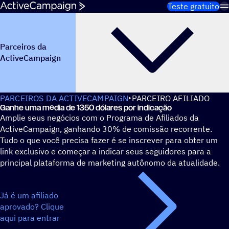
Pular para o conteúdo
Teste gratuito
Parceiros da
ActiveCampaign
PARCEIROS DA ACTIVECAMPAIGN
PARCEIRO AFILIADO
Ganhe uma média de 1350 dólares por indicação
Amplie seus negócios com o Programa de Afiliados da
ActiveCampaign, ganhando 30% de comissão recorrente.
Tudo o que você precisa fazer é se inscrever para obter um
link exclusivo e começar a indicar seus seguidores para a
principal plataforma de marketing autônomo da atualidade.
Já é um afiliado
aprovado? Clique
aqui para entrar