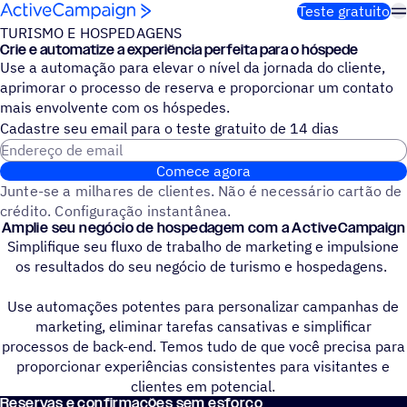
Pular para o conteúdo
Teste gratuito
TURISMO E HOSPEDAGENS
Crie e automatize a experiência perfeita para o hóspede
Use a automação para elevar o nível da jornada do cliente,
aprimorar o processo de reserva e proporcionar um contato
mais envolvente com os hóspedes.
Cadastre seu email para o teste gratuito de 14 dias
Endereço de email
Comece agora
Junte-se a milhares de clientes. Não é necessário cartão de
crédito. Configuração instantânea.
Amplie seu negócio de hospedagem com a ActiveCampaign
Simplifique seu fluxo de trabalho de marketing e impulsione
os resultados do seu negócio de turismo e hospedagens.
Use automações potentes para personalizar campanhas de
marketing, eliminar tarefas cansativas e simplificar
processos de back-end. Temos tudo de que você precisa para
proporcionar experiências consistentes para visitantes e
clientes em potencial.
Reservas e confirmações sem esforço