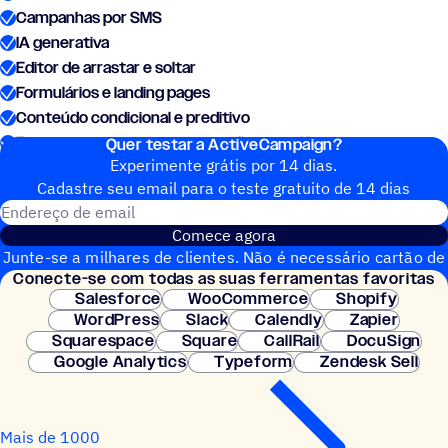
Campanhas por SMS
IA generativa
Editor de arrastar e soltar
Formulários e landing pages
Conteúdo condicional e preditivo
Ferramenta para criar automações com IA
Quer testar a ActiveCampaign?
Experimente grátis por 14 dias.
Cadastre seu email para o teste gratuito de 14 dias
Endereço de email
Comece agora
Junte-se a milhares de clientes. Não é necessário cartão de
Conecte-se com todas as suas ferramentas favoritas
crédito. Configuração instantânea.
Salesforce
WooCommerce
Shopify
WordPress
Slack
Calendly
Zapier
Squarespace
Square
CallRail
DocuSign
Google Analytics
Typeform
Zendesk Sell
Mais de 1000