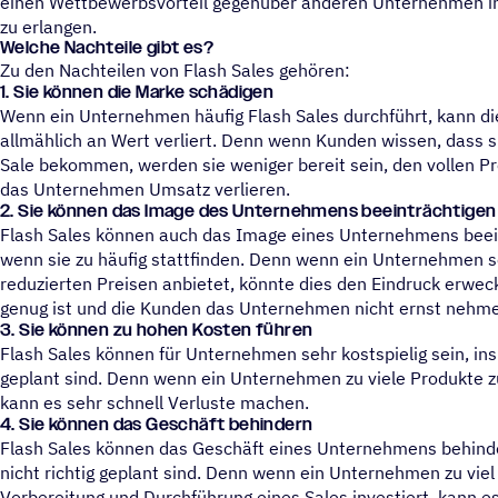
einen Wettbewerbsvorteil gegenüber anderen Unternehmen i
zu erlangen.
Welche Nach­teile gibt es?
Zu den Nachteilen von Flash Sales gehören:
1.
Sie können die Marke schädigen
Wenn ein Unternehmen häufig Flash Sales durchführt, kann di
allmählich an Wert verliert. Denn wenn Kunden wissen, dass si
Sale bekommen, werden sie weniger bereit sein, den vollen Pre
das Unternehmen Umsatz verlieren.
2.
Sie können das Image des Unternehmens beeinträchtigen
Flash Sales können auch das Image eines Unternehmens beei
wenn sie zu häufig stattfinden. Denn wenn ein Unternehmen s
reduzierten Preisen anbietet, könnte dies den Eindruck erweck
genug ist und die Kunden das Unternehmen nicht ernst nehm
3.
Sie können zu hohen Kosten führen
Flash Sales können für Unternehmen sehr kostspielig sein, in
geplant sind. Denn wenn ein Unternehmen zu viele Produkte zu
kann es sehr schnell Verluste machen.
4.
Sie können das Geschäft behindern
Flash Sales können das Geschäft eines Unternehmens behind
nicht richtig geplant sind. Denn wenn ein Unternehmen zu viel 
Vorbereitung und Durchführung eines Sales investiert, kann es