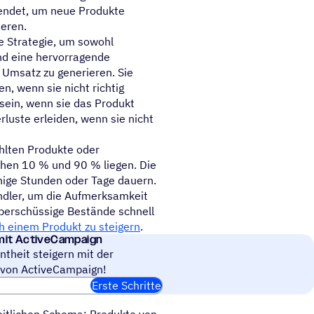
wendet, um neue Produkte
ieren.
ame Strategie, um sowohl
nd eine hervorragende
 Umsatz zu generieren. Sie
, wenn sie nicht richtig
sein, wenn sie das Produkt
uste erleiden, wenn sie nicht
hlten Produkte oder
schen 10 % und 90 % liegen. Die
inige Stunden oder Tage dauern.
ndler, um die Aufmerksamkeit
berschüssige Bestände schnell
h einem Produkt zu steigern
.
 mit ActiveCampaign
theit steigern mit der
 von ActiveCampaign!
Erste Schritte
heitlichen Schema: Produkte von