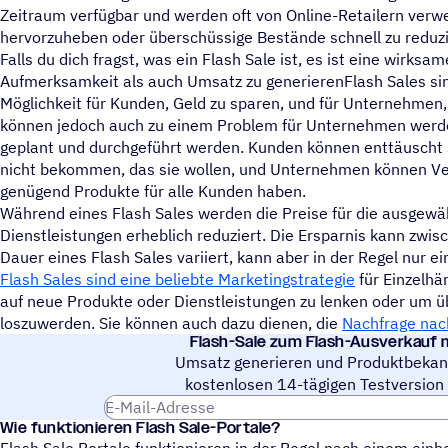
Zeitraum verfügbar und werden oft von Online-Retailern ver
hervorzuheben oder überschüssige Bestände schnell zu reduz
Falls du dich fragst, was ein Flash Sale ist, es ist eine wirks
Aufmerksamkeit als auch Umsatz zu generierenFlash Sales si
Möglichkeit für Kunden, Geld zu sparen, und für Unternehmen,
können jedoch auch zu einem Problem für Unternehmen werden
geplant und durchgeführt werden. Kunden können enttäuscht 
nicht bekommen, das sie wollen, und Unternehmen können Verl
genügend Produkte für alle Kunden haben.
Während eines Flash Sales werden die Preise für die ausgewä
Dienstleistungen erheblich reduziert. Die Ersparnis kann zwi
Dauer eines Flash Sales variiert, kann aber in der Regel nur e
Flash Sales sind eine beliebte Marketingstrategie
für Einzelhä
auf neue Produkte oder Dienstleistungen zu lenken oder um ü
loszuwerden. Sie können auch dazu dienen, die
Nachfrage nac
Flash-Sale zum Flash-Ausver­kauf
Umsatz generieren und Produktbekann
kostenlosen 14-tägigen Testversion
E-Mail-Adresse
Wie funk­tio­nie­ren Flash Sale-Portale?
Flash Sale Portale funktionieren in der Regel nach einem ein