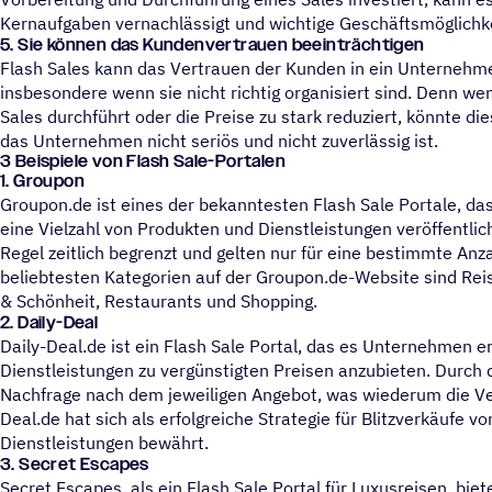
Kernaufgaben vernachlässigt und wichtige Geschäftsmöglichke
5.
Sie können das Kundenvertrauen beeinträchtigen
Flash Sales kann das Vertrauen der Kunden in ein Unternehme
insbesondere wenn sie nicht richtig organisiert sind. Denn w
Sales durchführt oder die Preise zu stark reduziert, könnte d
das Unternehmen nicht seriös und nicht zuverlässig ist.
3 Beispiele von Flash Sale-Portalen
1. Groupon
Groupon.de ist eines der bekanntesten Flash Sale Portale, da
eine Vielzahl von Produkten und Dienstleistungen veröffentlich
Regel zeitlich begrenzt und gelten nur für eine bestimmte Anz
beliebtesten Kategorien auf der Groupon.de-Website sind Rei
& Schönheit, Restaurants und Shopping.
2. Daily-Deal
Daily-Deal.de ist ein Flash Sale Portal, das es Unternehmen e
Dienstleistungen zu vergünstigten Preisen anzubieten. Durch d
Nachfrage nach dem jeweiligen Angebot, was wiederum die Ver
Deal.de hat sich als erfolgreiche Strategie für Blitzverkäufe 
Dienstleistungen bewährt.
3. Secret Escapes
Secret Escapes, als ein Flash Sale Portal für Luxusreisen, biet