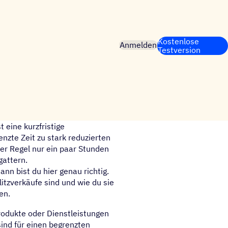
Kostenlose
Anmelden
Testversion
t eine kurzfristige
enzte Zeit zu stark reduzierten
er Regel nur ein paar Stunden
gattern.
n bist du hier genau richtig.
litzverkäufe sind und wie du sie
en.
Produkte oder Dienstleistungen
ind für einen begrenzten