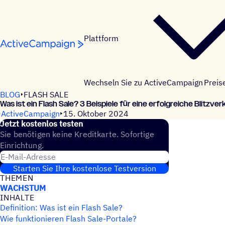
Weiter zum Inhalt
Plattform
Wechseln Sie zu ActiveCampaign
Preis
BLOG
FLASH SALE
Was ist ein Flash Sale? 3 Beispiele für eine erfolgreiche Blitzve
ActiveCampaign
15. Oktober 2024
Jetzt kosten­los testen
Sie benötigen keine Kreditkarte. Sofortige
Einrichtung.
E-Mail-Adresse
Starten Sie Ihre kostenlose Testversion
THEMEN
WACHSTUM
INHALTE
Definition: Was ist ein Flash Sale?
Wie funktionieren Flash Sale-Portale?