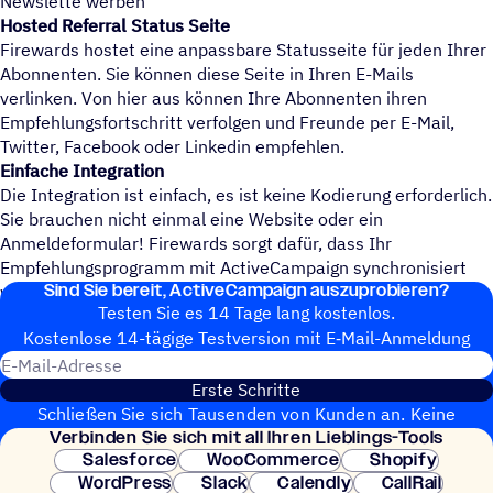
Newslette werben
Hosted Referral Status Seite
Firewards hostet eine anpassbare Statusseite für jeden Ihrer
Abonnenten. Sie können diese Seite in Ihren E-Mails
verlinken. Von hier aus können Ihre Abonnenten ihren
Empfehlungsfortschritt verfolgen und Freunde per E-Mail,
Twitter, Facebook oder Linkedin empfehlen.
Einfache Integration
Die Integration ist einfach, es ist keine Kodierung erforderlich.
Sie brauchen nicht einmal eine Website oder ein
Anmeldeformular! Firewards sorgt dafür, dass Ihr
Empfehlungsprogramm mit ActiveCampaign synchronisiert
Sind Sie bereit, ActiveCampaign auszuprobieren?
wird.
Testen Sie es 14 Tage lang kostenlos.
Kosten­lose 14-tägige Test­ver­sion mit E‑Mail-Anmel­dung
E-Mail-Adresse
Erste Schritte
Schließen Sie sich Tausenden von Kunden an. Keine
Verbin­den Sie sich mit all Ihren Lieblings-Tools
Kreditkarte erforderlich. Sofortige Einrichtung.
Salesforce
WooCommerce
Shopify
WordPress
Slack
Calendly
CallRail