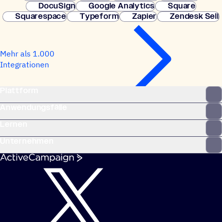
DocuSign
Google Analytics
Square
Squarespace
Typeform
Zapier
Zendesk Sell
Mehr als 1.000
Integrationen
Plattform
Anwendungsfälle
Lernen
Unternehmen