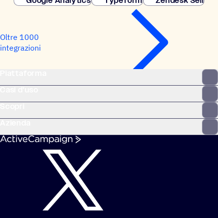
Google Analytics
Typeform
Zendesk Sell
Oltre 1000
integrazioni
Piattaforma
Casi d'uso
Scopri
Azienda