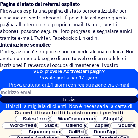
Pagina di stato del referral ospitato
Firewards ospita una pagina di stato personalizzabile per
ciascuno dei vostri abbonati. È possibile collegare questa
pagina all'interno delle proprie e-mail. Da qui, i vostri
abbonati possono seguire i loro progressi e segnalare amici
tramite e-mail, Twitter, Facebook o Linkedin.
Integrazione semplice
L'integrazione è semplice e non richiede alcuna codifica. Non
avete nemmeno bisogno di un sito web o di un modulo di
iscrizione! Firewards si occupa di mantenere il vostro
Vuoi provare ActiveCampaign?
programma di referral sincronizzato con ActiveCampaign.
Provalo gratis per 14 giorni.
Prova gratuita di 14 giorni con regi­stra­zione via e‑mail
Indirizzo email
Inizia
Unisciti a migliaia di clienti. Non è necessaria la carta di
Connet­titi con tutti i tuoi strumenti preferiti
credito. Configurazione istantanea.
Salesforce
WooCommerce
Shopify
WordPress
Slack
Calendly
Zapier
Square
Squarespace
CallRail
DocuSign