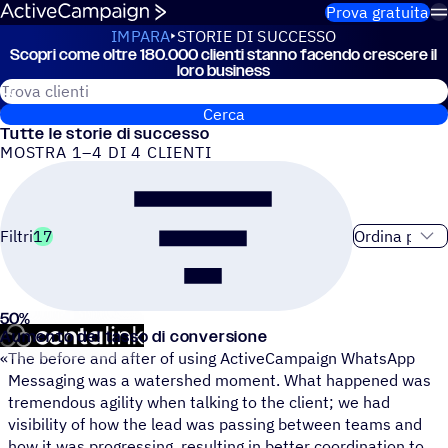
Salta al contenuto
Prova gratuita
IMPARA
STORIE DI SUCCESSO
Scopri come oltre 180.000 clienti stanno facendo crescere il
Storie di successo
loro business
Cerca i clienti ActiveCampaign
Cerca
Tutte le storie di successo
MOSTRA 1–4 DI 4 CLIENTI
Ordinamento
Filtri
17
50
%
Contalink
Aumento del tasso di conversione
«
The before and after of using ActiveCampaign WhatsApp
Messaging was a watershed moment. What happened was
tremendous agility when talking to the client; we had
visibility of how the lead was passing between teams and
how it was progressing, resulting in better coordination to