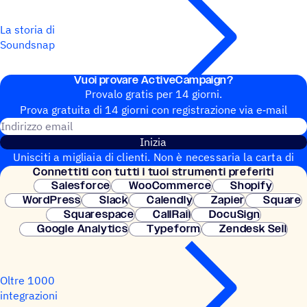
La storia di
Soundsnap
Vuoi provare ActiveCampaign?
Provalo gratis per 14 giorni.
Prova gratuita di 14 giorni con regi­stra­zione via e‑mail
Indirizzo email
Inizia
Unisciti a migliaia di clienti. Non è necessaria la carta di
Connet­titi con tutti i tuoi strumenti preferiti
credito. Configurazione istantanea.
Salesforce
WooCommerce
Shopify
WordPress
Slack
Calendly
Zapier
Square
Squarespace
CallRail
DocuSign
Google Analytics
Typeform
Zendesk Sell
Oltre 1000
integrazioni