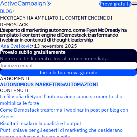
Salta al contenuto
Prova gratuita
BLOG
MCCREADY HA AMPLIATO IL CONTENT ENGINE DI
DEMOSTACK
L’esperto di marke­ting auto­nomo: come Ryan McCready ha
ampliato il content engine di Demo­stack trasfor­mando
i webinar in conte­nuti di thought leadership
Ana Cvetković
13 novembre 2025
Provalo subito gratuitamente
Niente carte di credito. Installazione immediata.
Indirizzo email
Inizia la tua prova gratuita
ARGO­MENTI
AUTONOMOUS MARKETING
AUTOMAZIONI
CONTE­NUTI
La filosofia di Ryan: l'automazione come strumento che
moltiplica le forze
Come Demostack trasforma i webinar in post per blog con
Zapier
Risultati: scalare la qualità e l'output
Punti chiave per gli esperti di marketing che desiderano
creare un flusso di lavoro simile