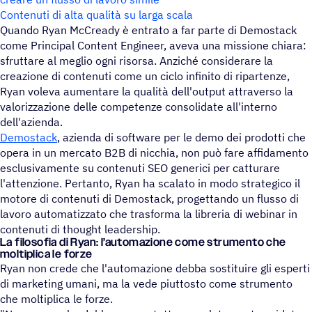
Contenuti di alta qualità su larga scala
Quando Ryan McCready è entrato a far parte di Demostack
come Principal Content Engineer, aveva una missione chiara:
sfruttare al meglio ogni risorsa. Anziché considerare la
creazione di contenuti come un ciclo infinito di ripartenze,
Ryan voleva aumentare la qualità dell'output attraverso la
valorizzazione delle competenze consolidate all'interno
dell'azienda.
Demostack
, azienda di software per le demo dei prodotti che
opera in un mercato B2B di nicchia, non può fare affidamento
esclusivamente su contenuti SEO generici per catturare
l'attenzione. Pertanto, Ryan ha scalato in modo strategico il
motore di contenuti di Demostack, progettando un flusso di
lavoro automatizzato che trasforma la libreria di webinar in
contenuti di thought leadership.
La filo­so­fia di Ryan: l’au­to­ma­zione come stru­mento che
molti­plica le forze
Ryan non crede che l'automazione debba sostituire gli esperti
di marketing umani, ma la vede piuttosto come strumento
che moltiplica le forze.