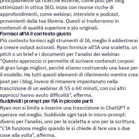
principalmente da ricerche esterne, come post per blog
ottimizzati in ottica SEO, inizia con risorse ricche di
approfondimenti, come webinar, interviste e podcast,
provenienti dalla tua libreria. Questi si tradurranno in
contenuti di qualità superiore e più originali.
Fornisci all'IA il contesto giusto
Più contesto fornisci agli strumenti di IA, meglio li addestrerai
a creare output accurati. Ryan fornisce all'IA una scaletta, un
pitch o un brief e i documenti per l'analisi dei webinar.
"Questo approccio ci permette di scrivere contenuti corposi
di gran lunga migliori, perché stiamo costruendo una base per
il modello. Ha tutti questi elementi di riferimento mentre crea
post per i blog, invece di rimanere impantanato nella
trascrizione di un webinar di 55 o 60 minuti, con cui altri
approcci hanno avuto difficoltà", afferma.
Suddividi i prompt per l'IA in piccole parti
Ryan non si limita a inserire una trascrizione in ChatGPT e
sperare nel meglio. Suddivide ogni task in micro-prompt:
diversi per l'analisi, uno per la scaletta e uno per la scrittura.
"L'IA funziona meglio quando le si chiede di fare una o due
cose alla volta", afferma.