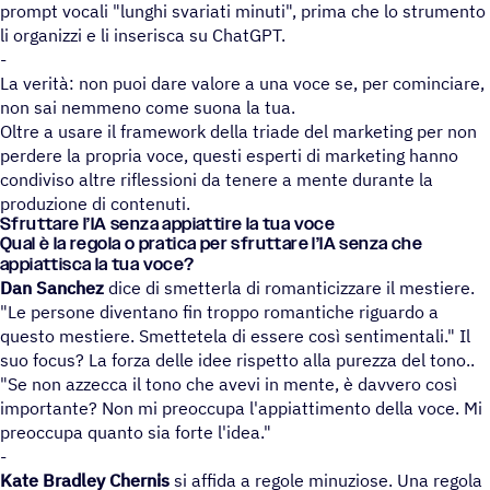
prompt vocali "lunghi svariati minuti", prima che lo strumento
li organizzi e li inserisca su ChatGPT.
-
La verità: non puoi dare valore a una voce se, per cominciare,
non sai nemmeno come suona la tua.
Oltre a usare il framework della triade del marketing per non
perdere la propria voce, questi esperti di marketing hanno
condiviso altre riflessioni da tenere a mente durante la
produzione di contenuti.
Sfrut­tare l’IA senza appiat­tire la tua voce
Qual è la regola o pratica per sfrut­tare l’IA senza che
appiat­ti­sca la tua voce?
Dan Sanchez
dice di smetterla di romanticizzare il mestiere.
"Le persone diventano fin troppo romantiche riguardo a
questo mestiere. Smettetela di essere così sentimentali." Il
suo focus? La forza delle idee rispetto alla purezza del tono..
"Se non azzecca il tono che avevi in mente, è davvero così
importante? Non mi preoccupa l'appiattimento della voce. Mi
preoccupa quanto sia forte l'idea."
-
Kate Bradley Chernis
si affida a regole minuziose. Una regola