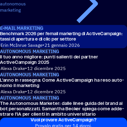
autonomous
marketing
E-MAIL MARKETING
Bench­mark 2026 per l’email marke­ting di ActiveCampaign:
tassi di aper­tura e di clic per settore
Erin McInrue Savage
21 gennaio 2026
AUTONOMOUS MARKETING
Il tuo anno migliore: punti salienti dei partner
ActiveCampaign 2025
Alexa Drake
12 dicembre 2025
AUTONOMOUS MARKETING
L’anno in rasse­gna: Come ActiveCampaign ha reso auto­
nomo il marketing
Alexa Drake
12 dicembre 2025
AUTONOMOUS MARKETING
The Auto­no­mous Marke­ter: dalle linee guida del brand ai
bot perso­na­liz­zati. Saman­tha Becker spiega come adde­
strare l’IA per clienti in ambito universitario
Vuoi provare ActiveCampaign?
Ana Cvetković
11 dicembre 2025
Provalo gratis per 14 giorni.