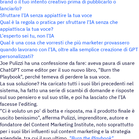
brand o il tuo intento creativo prima di pubblicarlo o
lanciarlo?
Sfruttare l'IA senza appiattire la tua voce
Qual è la regola o pratica per sfruttare l'IA senza che
appiattisca la tua voce?
L'esperto sei tu, non l'IA
Qual è una cosa che vorresti che più marketer provassero
quando lavorano con l'IA, oltre alla semplice creazione di GPT
personalizzati?
Joe Pulizzi ha una confessione da fare: aveva paura di usare
ChatGPT come editor per il suo nuovo libro, "Burn the
Playbook", perché temeva di perdere la sua voce.
La sua soluzione? Ha caricato tutti i suoi libri precedenti nel
sistema, ha fatto una serie di scambi di domande e risposte
sul suo pensiero e sul suo stile, e poi ha lasciato che l'IA
facesse l'editing.
"Ci è voluto un po' di botta e risposta, ma il prodotto finale è
uscito benissimo", afferma Pulizzi, imprenditore, autore e
fondatore del Content Marketing Institute, noto soprattutto
per i suoi libri influenti sul content marketing e la strategia
aziendale, tra cui il suo ultimo,
"Burn the Playbook"
.