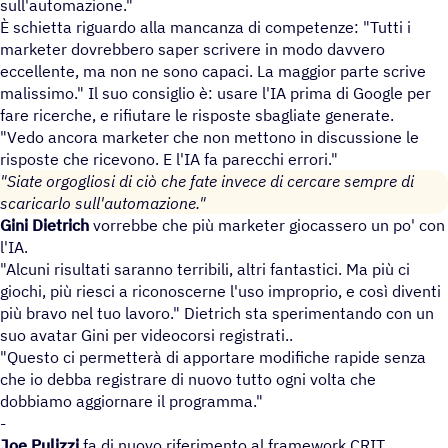
sull'automazione."
È schietta riguardo alla mancanza di competenze: "Tutti i
marketer dovrebbero saper scrivere in modo davvero
eccellente, ma non ne sono capaci. La maggior parte scrive
malissimo." Il suo consiglio è: usare l'IA prima di Google per
fare ricerche, e rifiutare le risposte sbagliate generate.
"Vedo ancora marketer che non mettono in discussione le
risposte che ricevono. E l'IA fa parecchi errori."
"Siate orgogliosi di ciò che fate invece di cercare sempre di
scaricarlo sull'automazione."
Gini Dietrich
vorrebbe che più marketer giocassero un po' con
l'IA.
"Alcuni risultati saranno terribili, altri fantastici. Ma più ci
giochi, più riesci a riconoscerne l'uso improprio, e così diventi
più bravo nel tuo lavoro." Dietrich sta sperimentando con un
suo avatar Gini per videocorsi registrati..
"Questo ci permetterà di apportare modifiche rapide senza
che io debba registrare di nuovo tutto ogni volta che
dobbiamo aggiornare il programma."
-
Joe Pulizzi
fa di nuovo riferimento al framework CRIT.