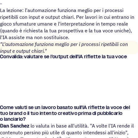
-
La lezione: l'automazione funziona meglio per i processi
ripetibili con input e output chiari. Per lavori in cui entrano in
gioco sfumature umane e l'interpretazione in tempo reale
(quando è richiesta la tua prospettiva e la tua voce uniche),
l'IA assiste ma non sostituisce.
"L'automazione funziona meglio per i processi ripetibili con
input e output chiari."
Conva­lida: valu­tare se l’out­put dell’IA riflette la tua voce
Come valuti se un lavoro basato sull’IA riflette la voce del
tuo brand o il tuo intento crea­tivo prima di pubbli­carlo
o lanciarlo?
Dan Sanchez
lo valuta in base all'utilità. "A volte l'IA rende il
contenuto persino più utile di quanto intendessi all'inizio",