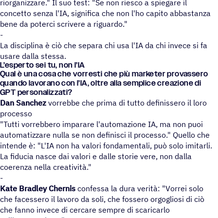
riorganizzare." Il suo test: "Se non riesco a spiegare il
concetto senza l'IA, significa che non l'ho capito abbastanza
bene da poterci scrivere a riguardo."
-
La disciplina è ciò che separa chi usa l'IA da chi invece si fa
usare dalla stessa.
L’esperto sei tu, non l’IA
Qual è una cosa che vorre­sti che più marke­ter provas­sero
quando lavo­rano con l’IA, oltre alla semplice crea­zione di
GPT personalizzati?
Dan Sanchez
vorrebbe che prima di tutto definissero il loro
processo
"Tutti vorrebbero imparare l'automazione IA, ma non puoi
automatizzare nulla se non definisci il processo." Quello che
intende è: "L'IA non ha valori fondamentali, può solo imitarli.
La fiducia nasce dai valori e dalle storie vere, non dalla
coerenza nella creatività."
-
Kate Bradley Chernis
confessa la dura verità: "Vorrei solo
che facessero il lavoro da soli, che fossero orgogliosi di ciò
che fanno invece di cercare sempre di scaricarlo