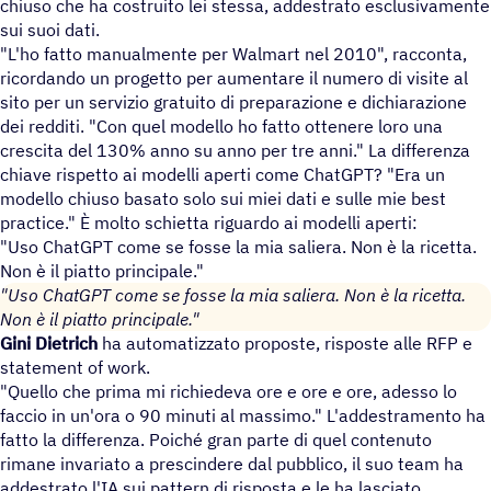
chiuso che ha costruito lei stessa, addestrato esclusivamente
sui suoi dati.
"L'ho fatto manualmente per Walmart nel 2010", racconta,
ricordando un progetto per aumentare il numero di visite al
sito per un servizio gratuito di preparazione e dichiarazione
dei redditi. "Con quel modello ho fatto ottenere loro una
crescita del 130% anno su anno per tre anni." La differenza
chiave rispetto ai modelli aperti come ChatGPT? "Era un
modello chiuso basato solo sui miei dati e sulle mie best
practice." È molto schietta riguardo ai modelli aperti:
"Uso ChatGPT come se fosse la mia saliera. Non è la ricetta.
Non è il piatto principale."
"Uso ChatGPT come se fosse la mia saliera. Non è la ricetta.
Non è il piatto principale."
Gini Dietrich
ha automatizzato proposte, risposte alle RFP e
statement of work.
"Quello che prima mi richiedeva ore e ore e ore, adesso lo
faccio in un'ora o 90 minuti al massimo." L'addestramento ha
fatto la differenza. Poiché gran parte di quel contenuto
rimane invariato a prescindere dal pubblico, il suo team ha
addestrato l'IA sui pattern di risposta e le ha lasciato