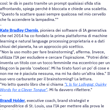
così: le dà in pasto tramite un prompt qualsiasi sfida stia
affrontando, spiega perché è bloccata e chiede una scaletta.
"Questo fa scattare quasi sempre qualcosa nel mio cervello
che fa accendere la lampadina.""
-
Kate Bradley Chernis
, pioniera dei software di IA generativa
che nel 2014 ha co-fondato la prima piattaforma di machine
learning e natural language processing proprietaria e a dati
chiusi del pianeta, ha un approccio più scettico.
"Non la uso molto per fare brainstorming", afferma. Invece,
utilizza l'IA per escludere e cercare l'ispirazione. "Potrei dirle:
inventa un titolo con un tocco femminile ma eccentrico per un
blog con la parola 'cowboss'. Mi ha tirato fuori un po' di cose e
non me ne è piaciuta nessuna, ma mi ha dato un'altra idea." Il
suo vero carburante per il brainstorming? La lettura.
"Ho letto questo libro che si chiama
"L ls for Lollygag: Quirky
Words for a Clever Tongue"
. Mi fa davvero riflettere."
-
Brandi Holder
, executive coach, brand strategist e
imprenditrice di St. Louis, usa l'IA per mettere alla prova le