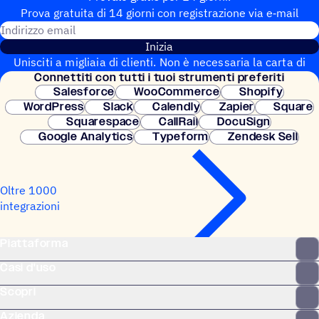
Prova gratuita di 14 giorni con regi­stra­zione via e‑mail
Indirizzo email
Inizia
Unisciti a migliaia di clienti. Non è necessaria la carta di
Connet­titi con tutti i tuoi strumenti preferiti
credito. Configurazione istantanea.
Salesforce
WooCommerce
Shopify
WordPress
Slack
Calendly
Zapier
Square
Squarespace
CallRail
DocuSign
Google Analytics
Typeform
Zendesk Sell
Oltre 1000
integrazioni
Piattaforma
Casi d'uso
Scopri
Azienda