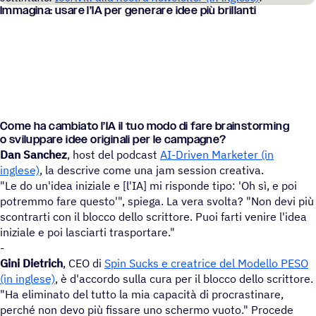
Imma­gina: usare l’IA per gene­rare idee più brillanti
Come ha cambiato l’IA il tuo modo di fare brain­stor­ming
o svilup­pare idee origi­nali per le campagne?
Dan Sanchez
, host del podcast
AI-Driven Marketer (in
inglese)
, la descrive come una jam session creativa.
"Le do un'idea iniziale e [l'IA] mi risponde tipo: 'Oh sì, e poi
potremmo fare questo'", spiega. La vera svolta? "Non devi più
scontrarti con il blocco dello scrittore. Puoi farti venire l'idea
iniziale e poi lasciarti trasportare."
-
Gini Dietrich
, CEO di
Spin Sucks e creatrice del Modello PESO
(in inglese)
, è d'accordo sulla cura per il blocco dello scrittore.
"Ha eliminato del tutto la mia capacità di procrastinare,
perché non devo più fissare uno schermo vuoto." Procede