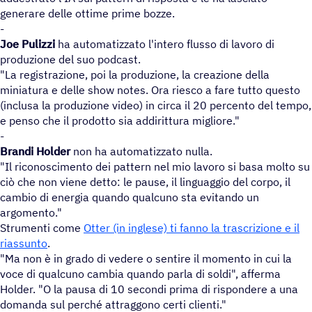
generare delle ottime prime bozze.
-
Joe Pulizzi
ha automatizzato l'intero flusso di lavoro di
produzione del suo podcast.
"La registrazione, poi la produzione, la creazione della
miniatura e delle show notes. Ora riesco a fare tutto questo
(inclusa la produzione video) in circa il 20 percento del tempo,
e penso che il prodotto sia addirittura migliore."
-
Brandi Holder
non ha automatizzato nulla.
"Il riconoscimento dei pattern nel mio lavoro si basa molto su
ciò che non viene detto: le pause, il linguaggio del corpo, il
cambio di energia quando qualcuno sta evitando un
argomento."
Strumenti come
Otter (in inglese) ti fanno la trascrizione e il
riassunto
.
"Ma non è in grado di vedere o sentire il momento in cui la
voce di qualcuno cambia quando parla di soldi", afferma
Holder. "O la pausa di 10 secondi prima di rispondere a una
domanda sul perché attraggono certi clienti."