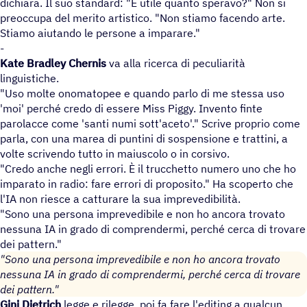
dichiara. Il suo standard: "È utile quanto speravo?" Non si
preoccupa del merito artistico. "Non stiamo facendo arte.
Stiamo aiutando le persone a imparare."
-
Kate Bradley Chernis
va alla ricerca di peculiarità
linguistiche.
"Uso molte onomatopee e quando parlo di me stessa uso
'moi' perché credo di essere Miss Piggy. Invento finte
parolacce come 'santi numi sott'aceto'." Scrive proprio come
parla, con una marea di puntini di sospensione e trattini, a
volte scrivendo tutto in maiuscolo o in corsivo.
"Credo anche negli errori. È il trucchetto numero uno che ho
imparato in radio: fare errori di proposito." Ha scoperto che
l'IA non riesce a catturare la sua imprevedibilità.
"Sono una persona imprevedibile e non ho ancora trovato
nessuna IA in grado di comprendermi, perché cerca di trovare
dei pattern."
"Sono una persona imprevedibile e non ho ancora trovato
nessuna IA in grado di comprendermi, perché cerca di trovare
dei pattern."
Gini Dietrich
legge e rilegge, poi fa fare l'editing a qualcun