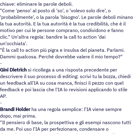
chiave: eliminare le parole deboli.
"Come 'penso' al posto di 'so', o 'volevo solo dire', o
'probabilmente', o la parola 'bisogno'. Le parole deboli minano
la tua autorità. E la tua autorità è la tua credibilità, che è il
motivo per cui le persone comprano, condividono e fanno
clic." Un'altra regola: bandire la call to action 'dai
un'occhiata'.
"È la call to action più pigra e insulsa del pianeta. Parlami.
Dammi qualcosa. Perché dovrebbe valere il mio tempo?"
-
Gini Dietrich
si ricollega a una risposta precedente per
descrivere il suo processo di editing: scrivi tu la bozza, chiedi
un feedback all'IA su cosa manca, finisci il pezzo con quel
feedback e poi lascia che l'IA lo revisioni applicando lo stile
AP.
-
Brandi Holder
ha una regola semplice: l'IA viene sempre
dopo, mai prima.
"Il pensiero di base, la prospettiva e gli esempi nascono tutti
da me. Poi uso l'IA per perfezionare, condensare o