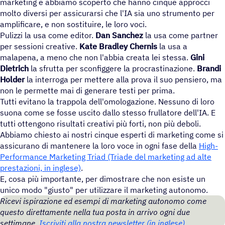
marketing e abbiamo scoperto che hanno cinque approcci
molto diversi per assicurarsi che l'IA sia uno strumento per
amplificare, e non sostituire, le loro voci.
Pulizzi la usa come editor.
Dan Sanchez
la usa come partner
per sessioni creative.
Kate Bradley Chernis
la usa a
malapena, a meno che non l'abbia creata lei stessa.
Gini
Dietrich
la sfrutta per sconfiggere la procrastinazione.
Brandi
Holder
la interroga per mettere alla prova il suo pensiero, ma
non le permette mai di generare testi per prima.
Tutti evitano la trappola dell'omologazione. Nessuno di loro
suona come se fosse uscito dallo stesso frullatore dell'IA. E
tutti ottengono risultati creativi più forti, non più deboli.
Abbiamo chiesto ai nostri cinque esperti di marketing come si
assicurano di mantenere la loro voce in ogni fase della
High-
Performance Marketing Triad (Triade del marketing ad alte
prestazioni, in inglese)
.
E, cosa più importante, per dimostrare che non esiste un
unico modo "giusto" per utilizzare il marketing autonomo.
Ricevi ispirazione ed esempi di marketing autonomo come
questo direttamente nella tua posta in arrivo ogni due
settimane.
Iscriviti alla nostra newsletter (in inglese)
.