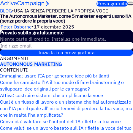
Salta al contenuto
Prova gratuita
BLOG
USA IA SENZA PERDERE LA PROPRIA VOCE
The Auto­no­mous Marke­ter: come 5 marke­ter esperti usano l’IA
(senza perdere la propria voce)
Peter Osborne
17 dicembre 2025
Provalo subito gratuitamente
Niente carte di credito. Installazione immediata.
Indirizzo email
Inizia la tua prova gratuita
ARGO­MENTI
AUTONOMOUS MARKETING
CONTE­NUTI
Immagina: usare l'IA per generare idee più brillanti
Come ha cambiato l'IA il tuo modo di fare brainstorming o
sviluppare idee originali per le campagne?
Attiva: costruire sistemi che amplificano la voce
Qual è un flusso di lavoro o un sistema che hai automatizzato
con l'IA per il quale all'inizio temevi di perdere la tua voce, ma
che in realtà l'ha amplificata?
Convalida: valutare se l'output dell'IA riflette la tua voce
Come valuti se un lavoro basato sull'IA riflette la voce del tuo