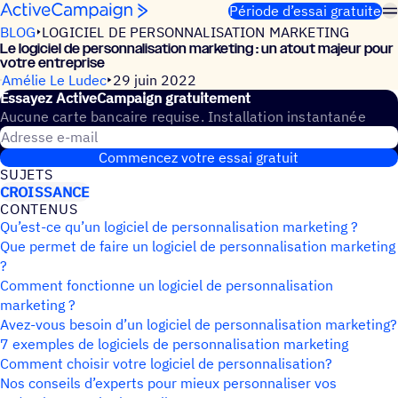
Passer au contenu
Période d’essai gratuite
BLOG
LOGICIEL DE PERSONNALISATION MARKETING
Le logi­ciel de person­na­li­sa­tion marke­ting : un atout majeur pour
votre entreprise
Amélie Le Ludec
29 juin 2022
Essayez ActiveCampaign gratuitement
Aucune carte bancaire requise. Installation instantanée
Adresse e-mail
Commencez votre essai gratuit
SUJETS
CROISSANCE
CONTE­NUS
Qu’est-ce qu’un logiciel de personnalisation marketing ?
Que permet de faire un logiciel de personnalisation marketing
?
Comment fonctionne un logiciel de personnalisation
marketing ?
Avez-vous besoin d’un logiciel de personnalisation marketing?
7 exemples de logiciels de personnalisation marketing
Comment choisir votre logiciel de personnalisation?
Nos conseils d’experts pour mieux personnaliser vos