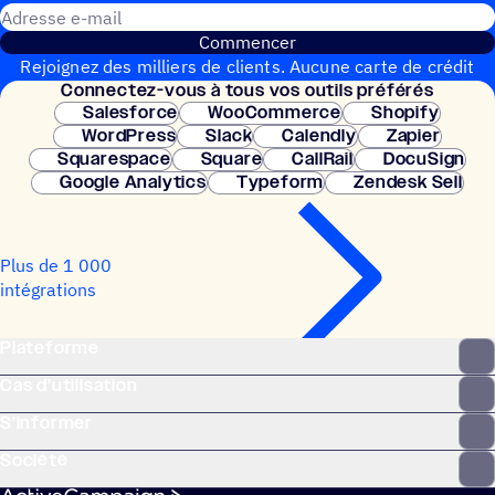
Adresse e-mail
Commencer
Rejoignez des milliers de clients. Aucune carte de crédit
Connec­tez-vous à tous vos outils préférés
nécessaire. Configuration instantanée.
Salesforce
WooCommerce
Shopify
WordPress
Slack
Calendly
Zapier
Squarespace
Square
CallRail
DocuSign
Google Analytics
Typeform
Zendesk Sell
Plus de 1 000
intégrations
Plateforme
Cas d’utilisation
S’informer
Société