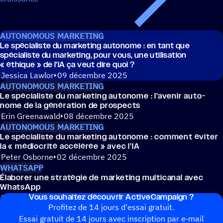
AUTONOMOUS MARKETING
Le spécia­liste du marke­ting auto­nome : en tant que
spécia­liste du marke­ting, pour vous, une utili­sa­tion
« éthique » de l’IA ça veut dire quoi ?
Jessica Lawlor
09 décembre 2025
AUTONOMOUS MARKETING
Le spécia­liste du marke­ting auto­nome : l’avenir auto­
nome de la géné­ra­tion de prospects
Erin Greenawald
08 décembre 2025
AUTONOMOUS MARKETING
Le spécia­liste du marke­ting auto­nome : comment éviter
la « médio­crité accé­lé­rée » avec l’IA
Peter Osborne
02 décembre 2025
WHATSAPP
Élabo­rer une stra­té­gie de marke­ting multi­ca­nal avec
WhatsApp
Vous souhai­tez découvrir ActiveCampaign ?
Katherine Kim
30 juin 2025
Profitez de 14 jours d'essai gratuit.
Essai gratuit de 14 jours avec inscrip­tion par e‑mail