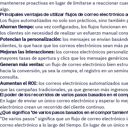
mantenerse proactivas en lugar de limitarse a reaccionar cu
algo.
Prin­ci­pa­les venta­jas de utili­zar flujos de correo electrónic
Los flujos automatizados no solo son prácticos, sino también 
Ahorran tiempo:
una vez configurados, los flujos funcionan en
los clientes sin necesidad de realizar un esfuerzo manual con
Potencian la personalización:
los mensajes se envían basándo
clientes, lo que hace que los correos electrónicos sean más p
Mejoran las interacciones:
los correos electrónicos personali
mayores tasas de apertura y clics que los mensajes genéricos 
Generan más ventas:
un flujo de correo electrónico bien estru
hacia la conversión, ya sea la compra, el registro en un semin
consulta.
Aumentan el ROI:
los correos electrónicos automatizados su
que las campañas tradicionales, ya que generan más ingresos
El poder de los reco­rri­dos de varios pasos basados en el c
En lugar de enviar un único correo electrónico y esperar lo mejo
electrónico crean un recorrido del cliente continuo.
¿Qué significa "de varios pasos basados en el comportamien
"De varios pasos" significa que un flujo de correo electrónico 
correo electrónico a lo largo del tiempo. En lugar de un único 