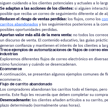
siguen cuidando a los clientes potenciales y actuales a lo larg
Se adaptan a las acciones de los clientes:
si alguien interact
posible que reciba un correo de seguimiento diferente al de al
Reducen el riesgo de ventas perdidas:
los flujos, como los
cor
carritos abandonados
y los seguimientos posteriores a la com
posibles oportunidades perdidas.
Aportan valor más allá de la mera venta:
no todos los correos
un discurso de venta. El contenido educativo, las guías práctic
generan confianza y mantienen el interés de los clientes a lar
Trece ejem­plos de auto­ma­ti­za­cio­nes de flujos de correo elec
industrias
Exploremos diferentes flujos de correo electrónico en diversas
cómo funcionan y cuándo se desencadenan.
Ecommerce
A continuación, se presentan algunos ejemplos comunes de flu
ecommerce.
Flujo de carrito abandonado
Los compradores abandonan los carritos todo el tiempo, pero e
venta. Este flujo les recuerda que deben completar su compra
Desencadenante:
los clientes añaden artículos a su carrito, 
plazo determinado (normalmente unas horas).