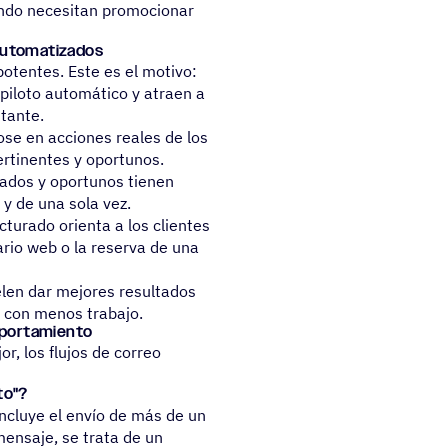
ando necesitan promocionar
o automatizados
potentes. Este es el motivo:
 piloto automático y atraen a
stante.
se en acciones reales de los
ertinentes y oportunos.
zados y oportunos tienen
y de una sola vez.
cturado orienta a los clientes
ario web o la reserva de una
elen dar mejores resultados
 con menos trabajo.
omportamiento
r, los flujos de correo
to"?
incluye el envío de más de un
mensaje, se trata de un