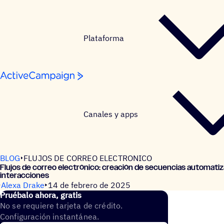
Saltar al contenido
Plataforma
Canales y apps
BLOG
FLUJOS DE CORREO ELECTRONICO
Flujos de correo elec­tró­nico: crea­ción de secuen­cias auto­ma­ti­
interacciones
Alexa Drake
14 de febrero de 2025
Prué­balo ahora, gratis
No se requiere tarjeta de crédito.
Configuración instantánea.