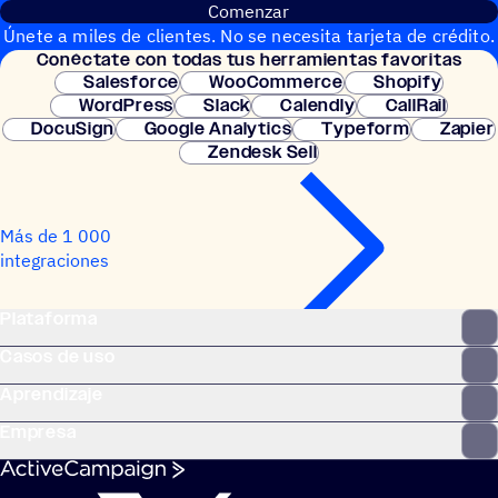
Comenzar
Únete a miles de clientes. No se necesita tarjeta de crédito.
Conéc­tate con todas tus herramientas favoritas
Configuración instantánea.
Salesforce
WooCommerce
Shopify
WordPress
Slack
Calendly
CallRail
DocuSign
Google Analytics
Typeform
Zapier
Zendesk Sell
Más de 1 000
integraciones
Plataforma
Casos de uso
Aprendizaje
Empresa