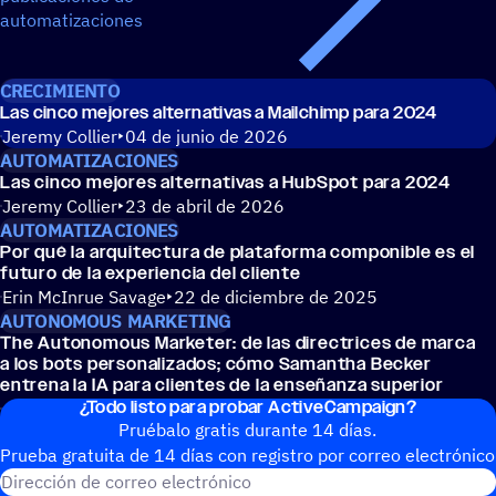
automatizaciones
CRECIMIENTO
Las cinco mejores alter­na­ti­vas a Mail­chimp para 2024
Jeremy Collier
04 de junio de 2026
AUTOMATIZACIONES
Las cinco mejores alter­na­ti­vas a HubSpot para 2024
Jeremy Collier
23 de abril de 2026
AUTOMATIZACIONES
Por qué la arqui­tec­tura de plata­forma compo­ni­ble es el
futuro de la expe­rien­cia del cliente
Erin McInrue Savage
22 de diciembre de 2025
AUTONOMOUS MARKETING
The Auto­no­mous Marke­ter: de las direc­tri­ces de marca
a los bots perso­na­li­za­dos; cómo Samantha Becker
entrena la IA para clien­tes de la enseñanza superior
¿Todo listo para probar ActiveCampaign?
Ana Cvetković
11 de diciembre de 2025
Pruébalo gratis durante 14 días.
Prueba gratuita de 14 días con regis­tro por correo electrónico
Dirección de correo electrónic