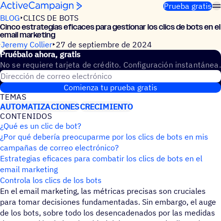
Saltar al contenido
Prueba gratis
BLOG
CLICS DE BOTS
Cinco estra­te­gias efica­ces para gestio­nar los clics de bots en el
email marketing
Jeremy Collier
27 de septiembre de 2024
Prué­balo ahora, gratis
No se requiere tarjeta de crédito. Configuración instantánea.
Dirección de correo electrónico
Comienza tu prueba gratis
TEMAS
AUTOMATIZACIONES
CRECIMIENTO
CONTE­NI­DOS
¿Qué es un clic de bot?
¿Por qué debería preocuparme por los clics de bots en mis
campañas de correo electrónico?
Estrategias eficaces para combatir los clics de bots en el
email marketing
Controla los clics de los bots
En el email marketing, las métricas precisas son cruciales
para tomar decisiones fundamentadas. Sin embargo, el auge
de los bots, sobre todo los desencadenados por las medidas