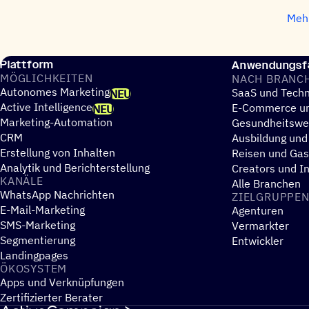
Mehr
Plattform
Anwendungsfä
MÖGLICH­KEI­TEN
NACH BRANC
Autonomes Marketing
SaaS und Techn
NEU
Active Intelligence
E-Commerce un
NEU
Marketing-Automation
Gesundheitsw
CRM
Ausbildung und
Erstellung von Inhalten
Reisen und Ga
Analytik und Berichterstellung
Creators und I
KANÄLE
Alle Branchen
WhatsApp Nachrichten
ZIEL­GRUP­PE
E-Mail-Marketing
Agenturen
SMS-Marketing
Vermarkter
Segmentierung
Entwickler
Landingpages
ÖKOSYS­TEM
Apps und Verknüpfungen
Zertifizierter Berater