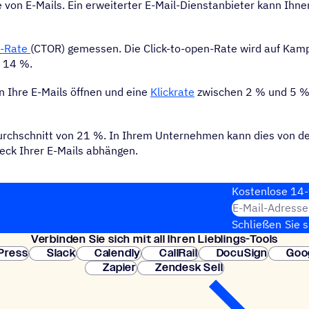
 von E-Mails. Ein erweiterter E-Mail-Dienstanbieter kann Ihn
n-Rate
(CTOR) gemessen. Die Click-to-open-Rate wird auf Ka
a 14 %.
n Ihre E-Mails öffnen und eine
Klickrate
zwischen 2 % und 5 % 
Durchschnitt von 21 %. In Ihrem Unternehmen kann dies von 
eck Ihrer E-Mails abhängen.
Kosten­lose 14-
E-Mail-Adresse
Schließen Sie 
Verbin­den Sie sich mit all Ihren Lieblings-Tools
erforderlich. So
Press
Slack
Calendly
CallRail
DocuSign
Goo
Zapier
Zendesk Sell