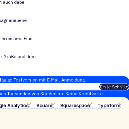
en auch dabei
mpagnenebene
erreichen. Eine
der Größe und dem
tägige Test­ver­sion mit E‑Mail-Anmel­dung
Erste Schritte
sich Tausenden von Kunden an. Keine Kreditkarte
fortige Einrichtung.
gle Analytics
Square
Squarespace
Typeform