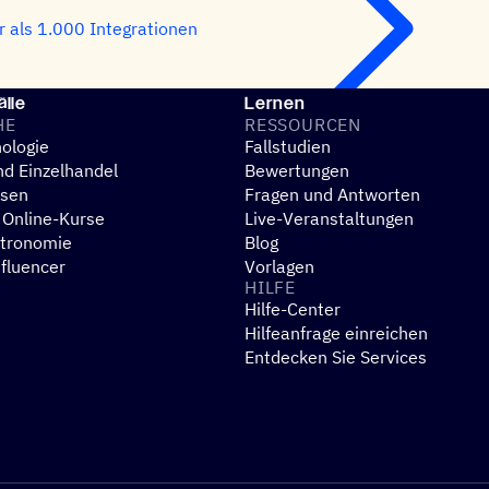
 als 1.000 Integrationen
lle
Lernen
HE
RESSOUR­CEN
ologie
Fallstudien
d Einzelhandel
Bewertungen
esen
Fragen und Antworten
 Online-Kurse
Live-Veranstaltungen
stronomie
Blog
nfluencer
Vorlagen
HILFE
Hilfe-Center
N
Hilfeanfrage einreichen
Entdecken Sie Services