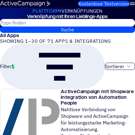
Weiter zum Inhalt
Kostenlose Testversion
PLATTFORM
VERKNÜPFUNGEN
Verknüp­fung mit Ihren Lieblings-Apps
Verknüpfungen
Suche nach ActiveCampaign Apps
Suche
All Apps
SHOWING 1–30 OF 71 APPS & INTEGRATIONS
Sortierreihen
Filter
1
ActiveCampaign mit Shopware
Integration von Automation
People
Nahtlose Verbindung von
Shopware und ActiveCampaign
für leistungsstarke Marketing-
Automatisierung.