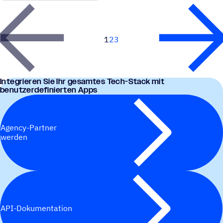
1
2
3
Next
Inte­grie­ren Sie Ihr gesam­tes Tech-Stack mit
benutzerdefinierten Apps
Agency-Partner
werden
API-Dokumentation