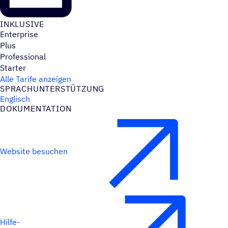
INKLU­SIVE
Enterprise
Plus
Professional
Starter
Alle Tarife anzeigen
SPRACH­UN­TER­STÜT­ZUNG
Englisch
DOKU­MEN­TA­TION
Website besuchen
Hilfe-