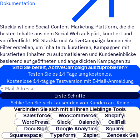
Dokumentation
Stackla ist eine Social-Content-Marketing-Plattform, die die
besten Inhalte aus dem Social Web aufspürt, kuratiert und
veröffentlicht. Mit Stackla und ActiveCampaign können Sie
Filter erstellen, um Inhalte zu kuratieren, Kampagnen mit
kuratierten Inhalten zu automatisieren und Kundeneinblicke
basierend auf geöffneten und angeklickten Kampagnen zu
Sind Sie bereit, ActiveCampaign auszuprobieren?
gewinnen, um zukünftige Kampagnen zu erstellen.
Testen Sie es 14 Tage lang kostenlos.
Kosten­lose 14-tägige Test­ver­sion mit E‑Mail-Anmel­dung
E-Mail-Adresse
Erste Schritte
Schließen Sie sich Tausenden von Kunden an. Keine
Verbin­den Sie sich mit all Ihren Lieblings-Tools
Kreditkarte erforderlich. Sofortige Einrichtung.
Salesforce
WooCommerce
Shopify
WordPress
Slack
Calendly
CallRail
DocuSign
Google Analytics
Square
Squarespace
Typeform
Zapier
Zendesk Sell