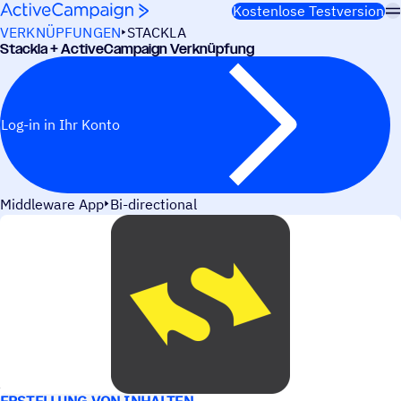
Weiter zum Inhalt
Kostenlose Testversion
VERKNÜPFUNGEN
STACKLA
Stackla + ActiveCampaign Verknüpfung
Log-in in Ihr Konto
Middleware App
Bi-directional
ANWEN­DUNGS­FÄLLE
ERSTELLUNG VON INHALTEN