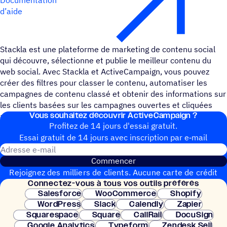
d’aide
Stackla est une plateforme de marketing de contenu social
qui découvre, sélectionne et publie le meilleur contenu du
web social. Avec Stackla et ActiveCampaign, vous pouvez
créer des filtres pour classer le contenu, automatiser les
campagnes de contenu classé et obtenir des informations sur
les clients basées sur les campagnes ouvertes et cliquées
Vous souhai­tez découvrir ActiveCampaign ?
afin de mettre en place de futures campagnes.
Profitez de 14 jours d'essai gratuit.
Essai gratuit de 14 jours avec inscrip­tion par e‑mail
Adresse e-mail
Commencer
Rejoignez des milliers de clients. Aucune carte de crédit
Connec­tez-vous à tous vos outils préférés
nécessaire. Configuration instantanée.
Salesforce
WooCommerce
Shopify
WordPress
Slack
Calendly
Zapier
Squarespace
Square
CallRail
DocuSign
Google Analytics
Typeform
Zendesk Sell