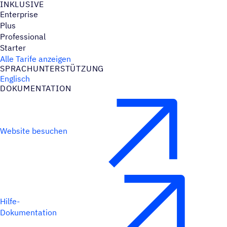
INKLU­SIVE
Enterprise
Plus
Professional
Starter
Alle Tarife anzeigen
SPRACH­UN­TER­STÜT­ZUNG
Englisch
DOKU­MEN­TA­TION
Website besuchen
Hilfe-
Dokumentation