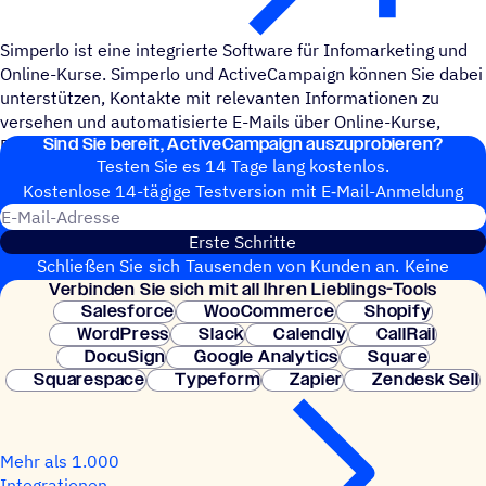
Simperlo ist eine integrierte Software für Infomarketing und
Online-Kurse. Simperlo und ActiveCampaign können Sie dabei
unterstützen, Kontakte mit relevanten Informationen zu
versehen und automatisierte E-Mails über Online-Kurse,
Sind Sie bereit, ActiveCampaign auszuprobieren?
Rechnungsstellung und andere Inhalte zu versenden.
Testen Sie es 14 Tage lang kostenlos.
Kosten­lose 14-tägige Test­ver­sion mit E‑Mail-Anmel­dung
E-Mail-Adresse
Erste Schritte
Schließen Sie sich Tausenden von Kunden an. Keine
Verbin­den Sie sich mit all Ihren Lieblings-Tools
Kreditkarte erforderlich. Sofortige Einrichtung.
Salesforce
WooCommerce
Shopify
WordPress
Slack
Calendly
CallRail
DocuSign
Google Analytics
Square
Squarespace
Typeform
Zapier
Zendesk Sell
Mehr als 1.000
Integrationen