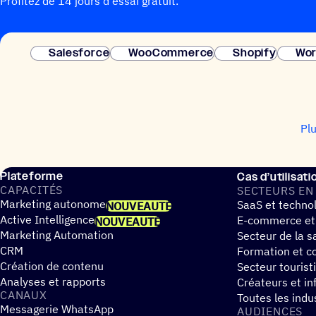
Profitez de 14 jours d'essai gratuit.
Salesforce
WooCommerce
Shopify
Wor
Pl
Plateforme
Cas d’utilisati
CAPA­CI­TÉS
SECTEURS EN
Marketing autonome
SaaS et techno
NOUVEAUTÉ
Active Intelligence
E-commerce et
NOUVEAUTÉ
Marketing Automation
Secteur de la s
CRM
Formation et co
Création de contenu
Secteur tourist
Analyses et rapports
Créateurs et in
CANAUX
Toutes les indu
Messagerie WhatsApp
AUDIENCES