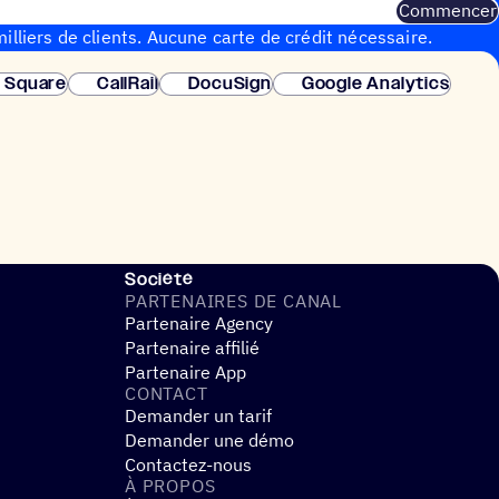
Commencer
illiers de clients. Aucune carte de crédit nécessaire.
instantanée.
Square
CallRail
DocuSign
Google Analytics
Société
PARTE­NAIRES DE CANAL
Partenaire Agency
Partenaire affilié
Partenaire App
CONTACT
Demander un tarif
Demander une démo
Contactez-nous
À PROPOS