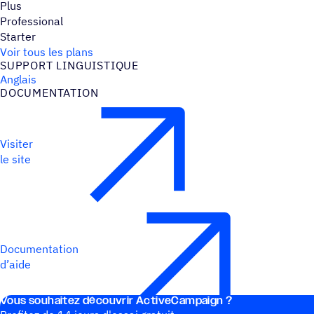
Plus
Professional
Starter
Voir tous les plans
SUPPORT LINGUIS­TIQUE
Anglais
DOCU­MEN­TA­TION
Visiter
le site
Documentation
d’aide
Vous souhai­tez découvrir ActiveCampaign ?