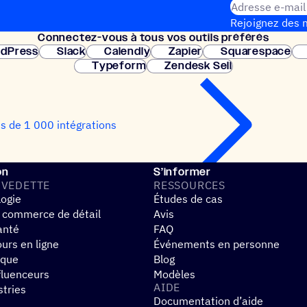
Adresse e-mail
Rejoignez des m
Connec­tez-vous à tous vos outils préférés
Configuration 
dPress
Slack
Calendly
Zapier
Squarespace
Typeform
Zendesk Sell
us de 1 000 intégrations
on
S’informer
 VEDETTE
RESSOURCES
logie
Études de cas
 commerce de détail
Avis
anté
FAQ
urs en ligne
Événements en personne
ique
Blog
fluenceurs
Modèles
AIDE
stries
Documentation d’aide