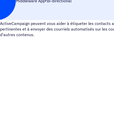
Middleware App
Bi-directional
Simperlo est un logiciel intégré pour l'info marketing et les co
ActiveCampaign peuvent vous aider à étiqueter les contacts 
pertinentes et à envoyer des courriels automatisés sur les cour
d'autres contenus.