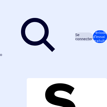
Période
Se
d’essai
connecter
gratuite
o