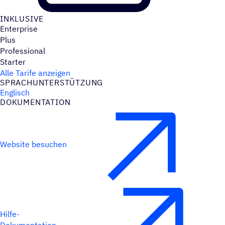
INKLU­SIVE
Enterprise
Plus
Professional
Starter
Alle Tarife anzeigen
SPRACH­UN­TER­STÜT­ZUNG
Englisch
DOKU­MEN­TA­TION
Website besuchen
Hilfe-