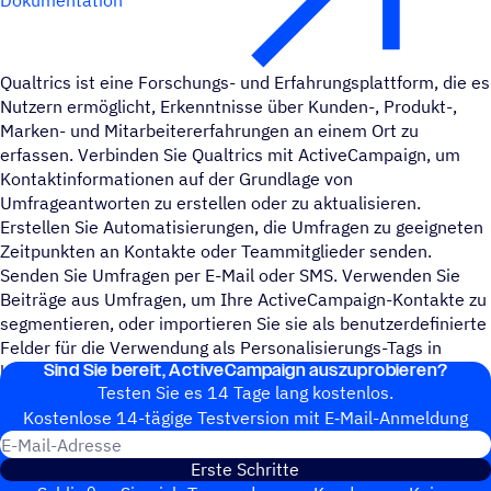
Dokumentation
Qualtrics ist eine Forschungs- und Erfahrungsplattform, die es
Nutzern ermöglicht, Erkenntnisse über Kunden-, Produkt-,
Marken- und Mitarbeitererfahrungen an einem Ort zu
erfassen. Verbinden Sie Qualtrics mit ActiveCampaign, um
Kontaktinformationen auf der Grundlage von
Umfrageantworten zu erstellen oder zu aktualisieren.
Erstellen Sie Automatisierungen, die Umfragen zu geeigneten
Zeitpunkten an Kontakte oder Teammitglieder senden.
Senden Sie Umfragen per E-Mail oder SMS. Verwenden Sie
Beiträge aus Umfragen, um Ihre ActiveCampaign-Kontakte zu
segmentieren, oder importieren Sie sie als benutzerdefinierte
Felder für die Verwendung als Personalisierungs-Tags in
Sind Sie bereit, ActiveCampaign auszuprobieren?
hochgradig gezielten und personalisierten Nachrichten.
Testen Sie es 14 Tage lang kostenlos.
Kosten­lose 14-tägige Test­ver­sion mit E‑Mail-Anmel­dung
E-Mail-Adresse
Erste Schritte