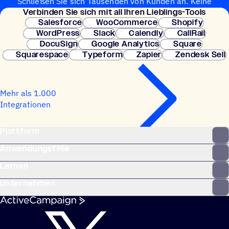
Schließen Sie sich Tausenden von Kunden an. Keine
Verbin­den Sie sich mit all Ihren Lieblings-Tools
Kreditkarte erforderlich. Sofortige Einrichtung.
Salesforce
WooCommerce
Shopify
WordPress
Slack
Calendly
CallRail
DocuSign
Google Analytics
Square
Squarespace
Typeform
Zapier
Zendesk Sell
Mehr als 1.000
Integrationen
Plattform
Anwendungsfälle
Lernen
Unternehmen