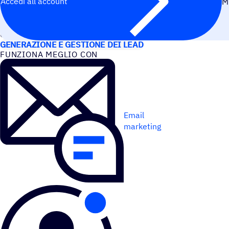
Accedi all’account
M
CASI D’USO
GENERAZIONE E GESTIONE DEI LEAD
FUNZIONA MEGLIO CON
Email
marketing