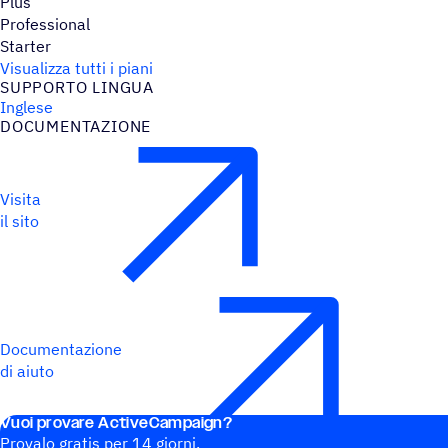
Plus
Professional
Starter
Visualizza tutti i piani
SUPPORTO LINGUA
Inglese
DOCU­MEN­TA­ZIONE
Visita
il sito
Documentazione
di aiuto
Vuoi provare ActiveCampaign?
Provalo gratis per 14 giorni.