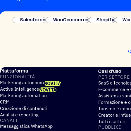
Salesforce
WooCommerce
Shopify
Wor
O
Piattaforma
Casi d'uso
FUNZIO­NA­LITÀ
PER SETTORE
Marketing autonomo
SaaS e tecnolo
NOVITÀ
Active Intelligence
E-commerce e v
NOVITÀ
Marketing automation
Assistenza sani
CRM
Formazione e co
Creazione di contenuti
Turismo e impre
Analisi e reporting
Creator e influ
CANALI
Tutti i settori
Messaggistica WhatsApp
PUBBLICI