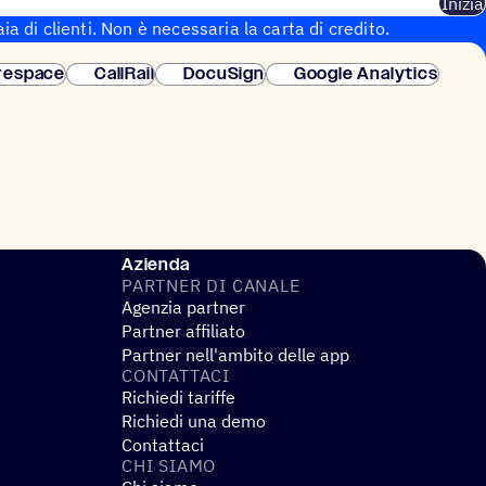
Inizia
aia di clienti. Non è necessaria la carta di credito.
 istantanea.
respace
CallRail
DocuSign
Google Analytics
Azienda
PARTNER DI CANALE
Agenzia partner
Partner affiliato
Partner nell'ambito delle app
CONTAT­TACI
Richiedi tariffe
Richiedi una demo
Contattaci
CHI SIAMO