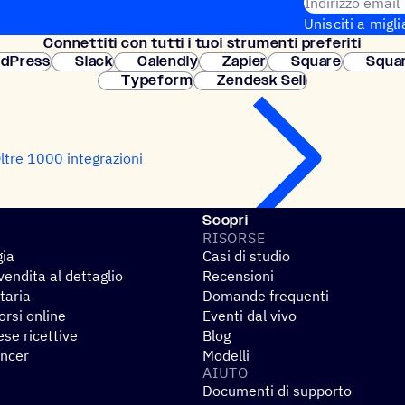
Indirizzo email
Unisciti a migli
Connet­titi con tutti i tuoi strumenti preferiti
Configurazione
dPress
Slack
Calendly
Zapier
Square
Squa
Typeform
Zendesk Sell
ltre 1000 integrazioni
Scopri
RISORSE
gia
Casi di studio
endita al dettaglio
Recensioni
taria
Domande frequenti
rsi online
Eventi dal vivo
se ricettive
Blog
encer
Modelli
AIUTO
Documenti di supporto