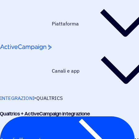
Salta al contenuto
Piattaforma
Canali e app
INTEGRAZIONI
QUALTRICS
Qual­trics + ActiveCampaign integrazione