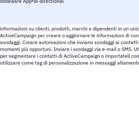
iddleware App
Bi-directional
Qualtrics è una piattaforma per la ricerca e l'esperienza che c
informazioni su clienti, prodotti, marchi e dipendenti in un uni
ActiveCampaign per creare o aggiornare le informazioni di cont
sondaggi. Creare automazioni che inviano sondaggi ai contatti
momenti più opportuni. Inviare i sondaggi via e-mail o SMS. Util
per segmentare i contatti di ActiveCampaign o importateli co
utilizzare come tag di personalizzazione in messaggi altamente