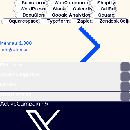
Salesforce
WooCommerce
Shopify
WordPress
Slack
Calendly
CallRail
DocuSign
Google Analytics
Square
Squarespace
Typeform
Zapier
Zendesk Sell
Mehr als 1.000
Integrationen
Plattform
Anwendungsfälle
Lernen
Unternehmen