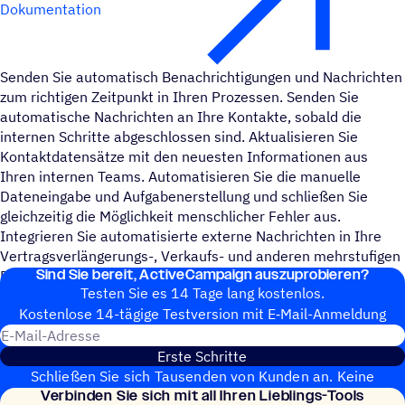
Dokumentation
Senden Sie automatisch Benachrichtigungen und Nachrichten
zum richtigen Zeitpunkt in Ihren Prozessen. Senden Sie
automatische Nachrichten an Ihre Kontakte, sobald die
internen Schritte abgeschlossen sind. Aktualisieren Sie
Kontaktdatensätze mit den neuesten Informationen aus
Ihren internen Teams. Automatisieren Sie die manuelle
Dateneingabe und Aufgabenerstellung und schließen Sie
gleichzeitig die Möglichkeit menschlicher Fehler aus.
Integrieren Sie automatisierte externe Nachrichten in Ihre
Vertragsverlängerungs-, Verkaufs- und anderen mehrstufigen
Sind Sie bereit, ActiveCampaign auszuprobieren?
Prozesse.
Testen Sie es 14 Tage lang kostenlos.
Kosten­lose 14-tägige Test­ver­sion mit E‑Mail-Anmel­dung
E-Mail-Adresse
Erste Schritte
Schließen Sie sich Tausenden von Kunden an. Keine
Verbin­den Sie sich mit all Ihren Lieblings-Tools
Kreditkarte erforderlich. Sofortige Einrichtung.