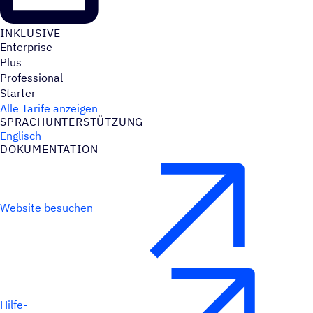
INKLU­SIVE
Enterprise
Plus
Professional
Starter
Alle Tarife anzeigen
SPRACH­UN­TER­STÜT­ZUNG
Englisch
DOKU­MEN­TA­TION
Website besuchen
Hilfe-