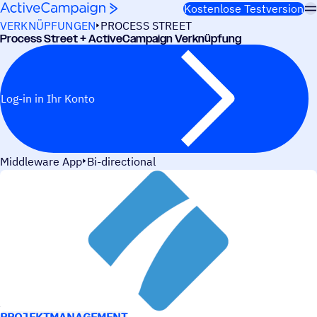
Weiter zum Inhalt
Kostenlose Testversion
VERKNÜPFUNGEN
PROCESS STREET
Process Street + ActiveCampaign Verknüpfung
Log-in in Ihr Konto
Middleware App
Bi-directional
ANWEN­DUNGS­FÄLLE
PROJEKTMANAGEMENT