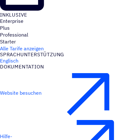
INKLU­SIVE
Enterprise
Plus
Professional
Starter
Alle Tarife anzeigen
SPRACH­UN­TER­STÜT­ZUNG
Englisch
DOKU­MEN­TA­TION
Website besuchen
Hilfe-