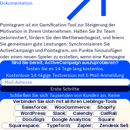
Dokumentation
Pointagram ist ein Gamification-Tool zur Steigerung der
Motivation in Ihrem Unternehmen. Halten Sie Ihr Team
zielorientiert, fördern Sie den Wettbewerbsgeist, und feiern
Sie gemeinsam gute Leistungen. Synchronisieren Sie
ActiveCampaign und Pointagram, um Punkte hinzuzufügen
oder einen neuen Spieler zu erstellen, wenn eine Kampagne
Sind Sie bereit, ActiveCampaign auszuprobieren?
geöffnet wird.
Testen Sie es 14 Tage lang kostenlos.
Kosten­lose 14-tägige Test­ver­sion mit E‑Mail-Anmel­dung
E-Mail-Adresse
Erste Schritte
Schließen Sie sich Tausenden von Kunden an. Keine
Verbin­den Sie sich mit all Ihren Lieblings-Tools
Kreditkarte erforderlich. Sofortige Einrichtung.
Salesforce
WooCommerce
Shopify
WordPress
Slack
Calendly
CallRail
DocuSign
Google Analytics
Square
Squarespace
Typeform
Zapier
Zendesk Sell