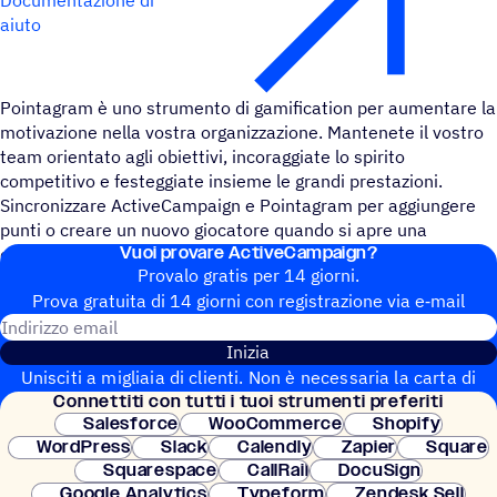
aiuto
Pointagram è uno strumento di gamification per aumentare la
motivazione nella vostra organizzazione. Mantenete il vostro
team orientato agli obiettivi, incoraggiate lo spirito
competitivo e festeggiate insieme le grandi prestazioni.
Sincronizzare ActiveCampaign e Pointagram per aggiungere
punti o creare un nuovo giocatore quando si apre una
Vuoi provare ActiveCampaign?
campagna.
Provalo gratis per 14 giorni.
Prova gratuita di 14 giorni con regi­stra­zione via e‑mail
Indirizzo email
Inizia
Unisciti a migliaia di clienti. Non è necessaria la carta di
Connet­titi con tutti i tuoi strumenti preferiti
credito. Configurazione istantanea.
Salesforce
WooCommerce
Shopify
WordPress
Slack
Calendly
Zapier
Square
Squarespace
CallRail
DocuSign
Google Analytics
Typeform
Zendesk Sell