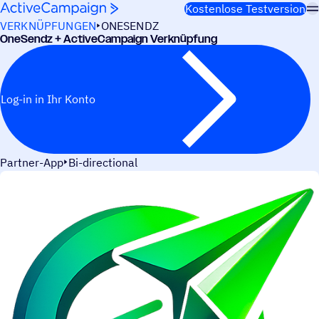
Weiter zum Inhalt
Kostenlose Testversion
VERKNÜPFUNGEN
ONESENDZ
OneSendz + ActiveCampaign Verknüpfung
Log-in in Ihr Konto
Partner-App
Bi-directional