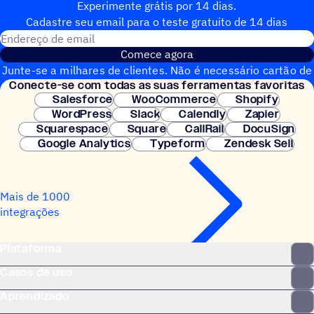
Experimente grátis por 14 dias.
Cadastre seu email para o teste gratuito de 14 dias
Endereço de email
Comece agora
Junte-se a milhares de clientes. Não é necessário cartão de
Conecte-se com todas as suas ferramentas favoritas
crédito. Configuração instantânea.
Salesforce
WooCommerce
Shopify
WordPress
Slack
Calendly
Zapier
Squarespace
Square
CallRail
DocuSign
Google Analytics
Typeform
Zendesk Sell
Mais de 1000
integrações
Plataforma
Casos de uso
Aprendizado