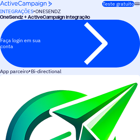
Pular para o conteúdo
Teste gratuito
INTEGRAÇÕES
ONESENDZ
OneSendz + ActiveCampaign integração
Faça login em sua
conta
App parceiro
Bi-directional