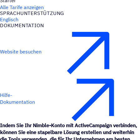
Starter
Alle Tarife anzeigen
SPRACH­UN­TER­STÜT­ZUNG
Englisch
DOKU­MEN­TA­TION
Website besuchen
Hilfe-
Dokumentation
Indem Sie Ihr Nimble-Konto mit ActiveCampaign verbinden,
können Sie eine stapelbare Lösung erstellen und weiterhin
die Tools verwenden, die für Ihr Unternehmen am besten