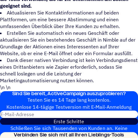
geeignet sind.
Aktualisieren Sie Kontaktinformationen auf beiden
Plattformen, um eine bessere Abstimmung und einen
umfassenden Überblick über Ihre Kunden zu erhalten.
Erstellen Sie automatisch ein neues Geschäft oder
aktualisieren Sie ein bestehendes Geschäft in Nimble auf der
Grundlage der Aktionen eines Interessenten auf Ihrer
Website, ob er eine E-Mail öffnet oder ein Formular ausfüllt.
Dank dieser nativen Verbindung ist kein Verbindungsdienst
eines Drittanbieters wie Zapier erforderlich, sodass Sie
schnell loslegen und die Leistung der
Marketingautomatisierung nutzen können.
\n \n
Sind Sie bereit, ActiveCampaign auszuprobieren?
Hilfe-Doku: Nimble mit ActiveCampaign verbinden
Testen Sie es 14 Tage lang kostenlos.
Kosten­lose 14-tägige Test­ver­sion mit E‑Mail-Anmel­dung
E-Mail-Adresse
Erste Schritte
Schließen Sie sich Tausenden von Kunden an. Keine
Verbin­den Sie sich mit all Ihren Lieblings-Tools
Kreditkarte erforderlich. Sofortige Einrichtung.