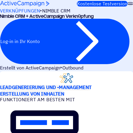
Weiter zum Inhalt
Kostenlose Testversion
VERKNÜPFUNGEN
NIMBLE CRM
Nimble CRM + ActiveCampaign Verknüpfung
Log-in in Ihr Konto
Erstellt von ActiveCampaign
Outbound
ANWEN­DUNGS­FÄLLE
LEADGENERIERUNG UND -MANAGEMENT
ERSTELLUNG VON INHALTEN
FUNK­TIO­NIERT AM BESTEN MIT