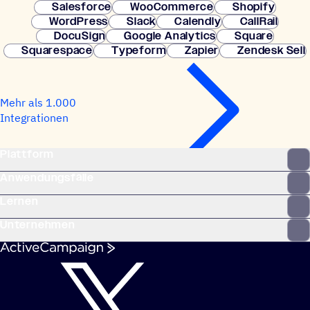
Salesforce
WooCommerce
Shopify
WordPress
Slack
Calendly
CallRail
DocuSign
Google Analytics
Square
Squarespace
Typeform
Zapier
Zendesk Sell
Mehr als 1.000
Integrationen
Plattform
Anwendungsfälle
Lernen
Unternehmen