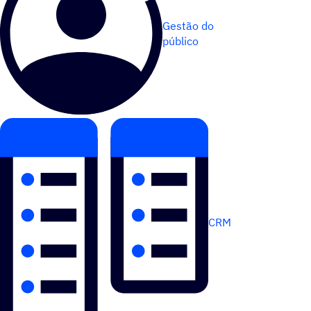
Gestão do
público
CRM