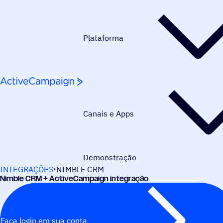
Pular para o conteúdo
Plataforma
Canais e Apps
Demonstração
INTEGRAÇÕES
NIMBLE CRM
Nimble CRM + ActiveCampaign integração
Faça login em sua conta