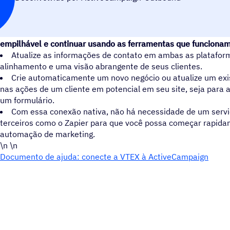
Ao conectar sua conta Nimble com a ActiveCampaign, você p
empilhável e continuar usando as ferramentas que funcionam
Atualize as informações de contato em ambas as platafor
alinhamento e uma visão abrangente de seus clientes.
Crie automaticamente um novo negócio ou atualize um ex
nas ações de um cliente em potencial em seu site, seja para 
um formulário.
Com essa conexão nativa, não há necessidade de um servi
terceiros como o Zapier para que você possa começar rapida
automação de marketing.
\n \n
Documento de ajuda: conecte a VTEX à ActiveCampaign