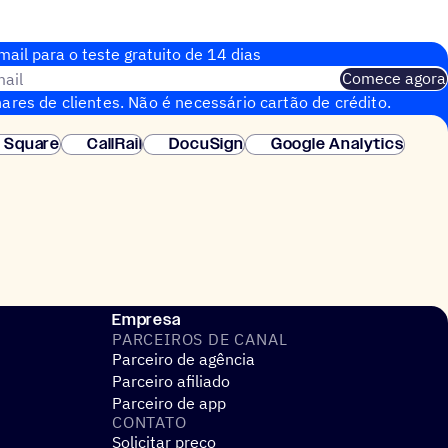
ail para o teste gratuito de 14 dias
ail
Comece agora
ares de clientes. Não é necessário cartão de crédito.
nstantânea.
Square
CallRail
DocuSign
Google Analytics
Empresa
PARCEIROS DE CANAL
Parceiro de agência
Parceiro afiliado
Parceiro de app
CONTATO
Solicitar preço