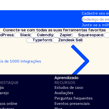
Cadastre seu em
Endereço de em
Junte-se a milh
Conecte-se com todas as suas ferramentas favoritas
Configuração i
dPress
Slack
Calendly
Zapier
Squarespace
Typeform
Zendesk Sell
is de 1000 integrações
Aprendizado
DESTAQUE
RECURSOS
gia
Estudos de caso
arejo
Avaliações
Perguntas frequentes
sos online
Eventos presenciais
pedagens
Blog