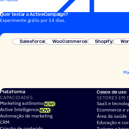
Quer testar a ActiveCampaign?
Experimente grátis por 14 dias.
Salesforce
WooCommerce
Shopify
Wor
Ma
Plataforma
Casos de uso
CAPACIDADES
SETORES EM 
Marketing autônomo
SaaS e tecnolo
NOVO
Active Intelligence
Ecommerce e v
NOVO
Automação de marketing
Área da saúde
CRM
Educação e cur
Criação de conteúdo
Turismo e hos