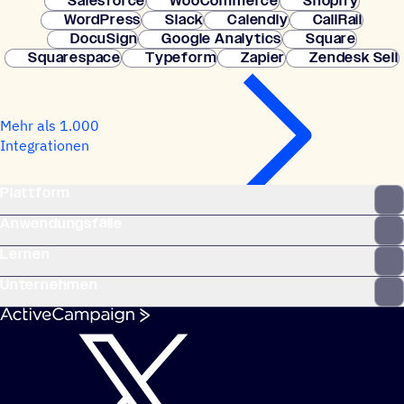
Salesforce
WooCommerce
Shopify
WordPress
Slack
Calendly
CallRail
DocuSign
Google Analytics
Square
Squarespace
Typeform
Zapier
Zendesk Sell
Mehr als 1.000
Integrationen
Plattform
Anwendungsfälle
Lernen
Unternehmen