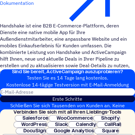
Dokumentation
Handshake ist eine B2B E-Commerce-Plattform, deren
Dienste eine native mobile App für Ihre
Außendienstmitarbeiter, eine anpassbare Website und ein
mobiles Einkaufserlebnis für Kunden umfassen. Die
kombinierte Leistung von Handshake und ActiveCampaign
hilft Ihnen, neue und aktuelle Deals in Ihrer Pipeline zu
erstellen und zu aktualisieren sowie Deal-Details zu nutzen,
Sind Sie bereit, ActiveCampaign auszuprobieren?
um gezielte E-Mails und Auftragsbestätigungen zu versenden.
Testen Sie es 14 Tage lang kostenlos.
Kosten­lose 14-tägige Test­ver­sion mit E‑Mail-Anmel­dung
E-Mail-Adresse
Erste Schritte
Schließen Sie sich Tausenden von Kunden an. Keine
Verbin­den Sie sich mit all Ihren Lieblings-Tools
Kreditkarte erforderlich. Sofortige Einrichtung.
Salesforce
WooCommerce
Shopify
WordPress
Slack
Calendly
CallRail
DocuSign
Google Analytics
Square