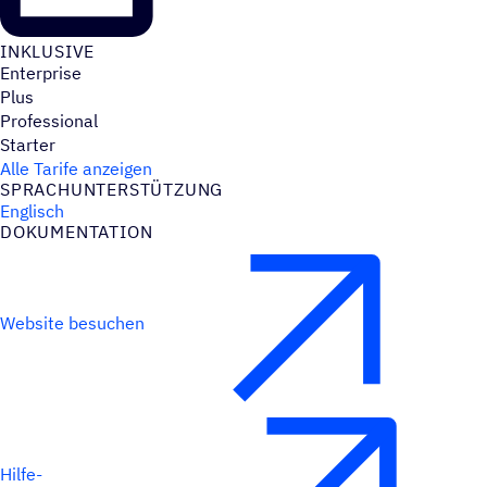
INKLU­SIVE
Enterprise
Plus
Professional
Starter
Alle Tarife anzeigen
SPRACH­UN­TER­STÜT­ZUNG
Englisch
DOKU­MEN­TA­TION
Website besuchen
Hilfe-