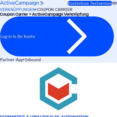
Weiter zum Inhalt
Kostenlose Testversion
VERKNÜPFUNGEN
COUPON CARRIER
Coupon Carrier + ActiveCampaign Verknüpfung
Log-in in Ihr Konto
Partner-App
Inbound
ANWEN­DUNGS­FÄLLE
ECOMMERCE & LOYALTY
SALES-AUTOMATION