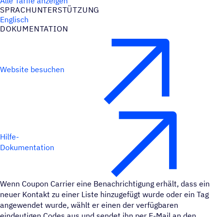
Alle Tarife anzeigen
SPRACH­UN­TER­STÜT­ZUNG
Englisch
DOKU­MEN­TA­TION
Website besuchen
Hilfe-
Dokumentation
Wenn Coupon Carrier eine Benachrichtigung erhält, dass ein
neuer Kontakt zu einer Liste hinzugefügt wurde oder ein Tag
angewendet wurde, wählt er einen der verfügbaren
eindeutigen Codes aus und sendet ihn per E-Mail an den