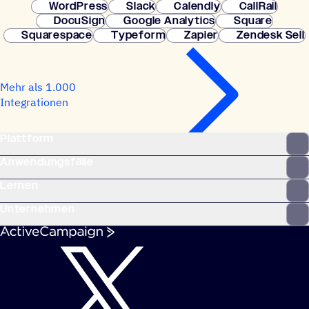
WordPress
Slack
Calendly
CallRail
DocuSign
Google Analytics
Square
Squarespace
Typeform
Zapier
Zendesk Sell
Mehr als 1.000
Integrationen
Plattform
Anwendungsfälle
Lernen
Unternehmen