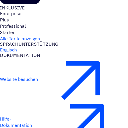
INKLU­SIVE
Enterprise
Plus
Professional
Starter
Alle Tarife anzeigen
SPRACH­UN­TER­STÜT­ZUNG
Englisch
DOKU­MEN­TA­TION
Website besuchen
Hilfe-
Dokumentation