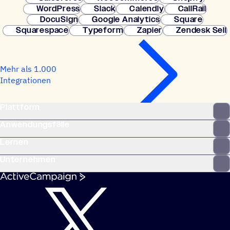
WordPress
Slack
Calendly
CallRail
DocuSign
Google Analytics
Square
Squarespace
Typeform
Zapier
Zendesk Sell
Mehr als 1.000
Integrationen
Plattform
Anwendungsfälle
Lernen
Unternehmen