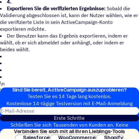
4.
Exportieren Sie die verifizierten Ergebnisse:
Sobald die
Validierung abgeschlossen ist, kann der Nutzer wählen, wie er
die verifizierte Liste in sein ActiveCampaign-Konto
exportieren möchte.
Der Benutzer kann das Ergebnis exportieren, indem er
wählt, ob er sich abmeldet oder anhängt, oder indem er
beides wählt.
\n
Sind Sie bereit, ActiveCampaign auszuprobieren?
\n
Testen Sie es 14 Tage lang kostenlos.
Kosten­lose 14-tägige Test­ver­sion mit E‑Mail-Anmel­dung
E-Mail-Adresse
Erste Schritte
Schließen Sie sich Tausenden von Kunden an. Keine
Verbin­den Sie sich mit all Ihren Lieblings-Tools
Kreditkarte erforderlich. Sofortige Einrichtung.
Salesforce
WooCommerce
Shopify