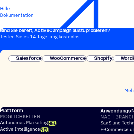
Hilfe-
Dokumentation
Sind Sie bereit, ActiveCampaign auszuprobieren?
Testen Sie es 14 Tage lang kostenlos.
Salesforce
WooCommerce
Shopify
Word
Mehr
Plattform
Anwendungsfä
MÖGLICH­KEI­TEN
NACH BRANC
Autonomes Marketing
SaaS und Techn
NEU
Active Intelligence
E-Commerce un
NEU