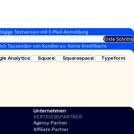
tägige Test­ver­sion mit E‑Mail-Anmel­dung
Erste Schritte
sich Tausenden von Kunden an. Keine Kreditkarte
fortige Einrichtung.
gle Analytics
Square
Squarespace
Typeform
Unternehmen
VERTRIEBS­PART­NER
Agency-Partner
Affiliate-Partner