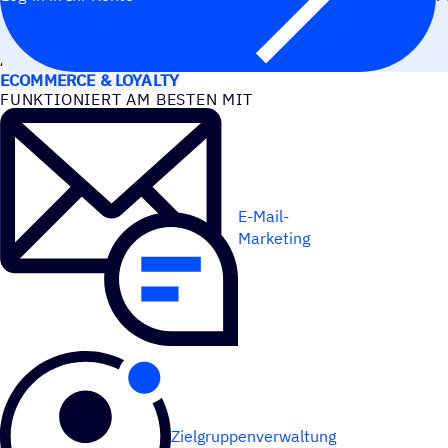
ANWEN­DUNGS­FÄLLE
ECOMMERCE & LOYALTY
FUNK­TIO­NIERT AM BESTEN MIT
E-Mail-
Marketing
Zielgruppenverwaltung