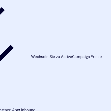
Wechseln Sie zu ActiveCampaign
Preise
artner-App
Inbound