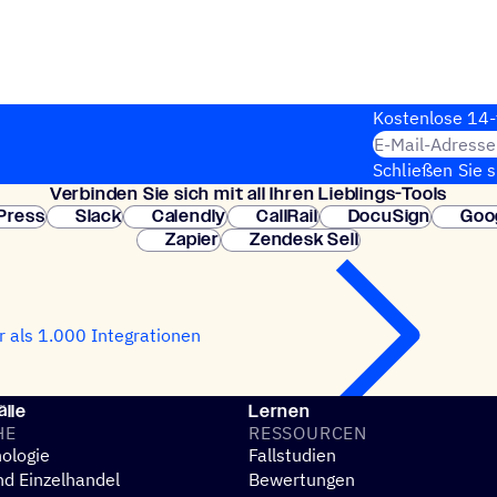
Kosten­lose 14-
E-Mail-Adresse
Schließen Sie 
Verbin­den Sie sich mit all Ihren Lieblings-Tools
erforderlich. So
Press
Slack
Calendly
CallRail
DocuSign
Goo
Zapier
Zendesk Sell
 als 1.000 Integrationen
lle
Lernen
HE
RESSOUR­CEN
ologie
Fallstudien
d Einzelhandel
Bewertungen