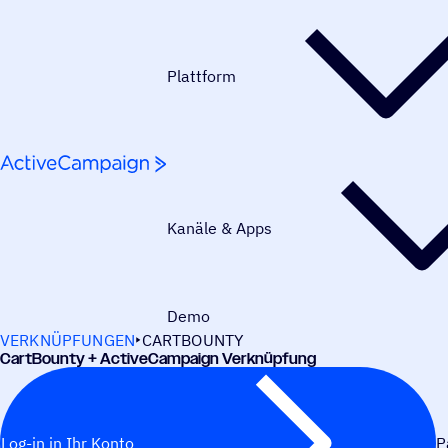
Weiter zum Inhalt
Plattform
Kanäle & Apps
Demo
VERKNÜPFUNGEN
CARTBOUNTY
Cart­Bo­unty + ActiveCampaign Verknüpfung
Log-in in Ihr Konto
P