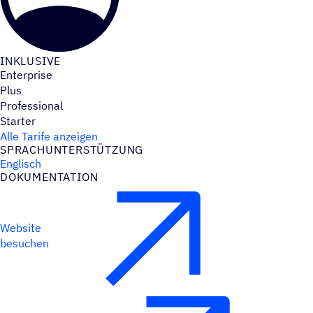
INKLU­SIVE
Enterprise
Plus
Professional
Starter
Alle Tarife anzeigen
SPRACH­UN­TER­STÜT­ZUNG
Englisch
DOKU­MEN­TA­TION
Website
besuchen