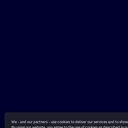
We - and our partners - use cookies to deliver our services and to show
By using our website, you agree to the use of cookies as described in o