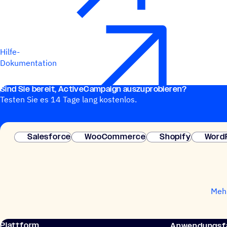
Hilfe-
Dokumentation
Sind Sie bereit, ActiveCampaign auszuprobieren?
Testen Sie es 14 Tage lang kostenlos.
Salesforce
WooCommerce
Shopify
Word
Mehr
Plattform
Anwendungsfä