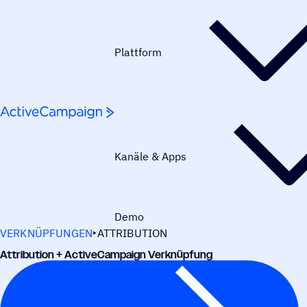
Weiter zum Inhalt
Plattform
Kanäle & Apps
Demo
VERKNÜPFUNGEN
ATTRIBUTION
Attri­bu­tion + ActiveCampaign Verknüpfung