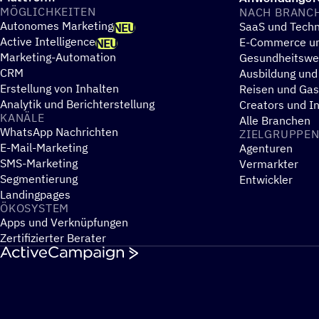
MÖGLICH­KEI­TEN
NACH BRANC
Autonomes Marketing
SaaS und Techn
NEU
Active Intelligence
E-Commerce un
NEU
Marketing-Automation
Gesundheitsw
CRM
Ausbildung und
Erstellung von Inhalten
Reisen und Ga
Analytik und Berichterstellung
Creators und I
KANÄLE
Alle Branchen
WhatsApp Nachrichten
ZIEL­GRUP­PE
E-Mail-Marketing
Agenturen
SMS-Marketing
Vermarkter
Segmentierung
Entwickler
Landingpages
ÖKOSYS­TEM
Apps und Verknüpfungen
Zertifizierter Berater