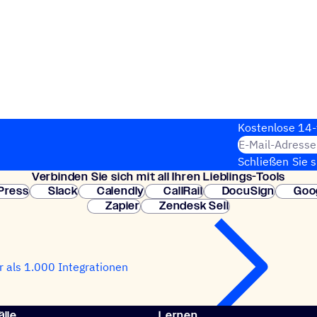
Kosten­lose 14-
E-Mail-Adresse
Schließen Sie 
Verbin­den Sie sich mit all Ihren Lieblings-Tools
erforderlich. So
Press
Slack
Calendly
CallRail
DocuSign
Goo
Zapier
Zendesk Sell
 als 1.000 Integrationen
lle
Lernen