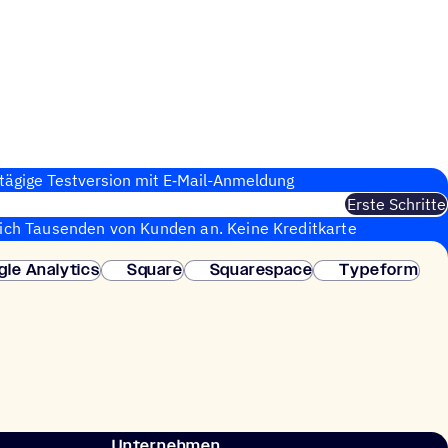
tägige Test­ver­sion mit E‑Mail-Anmel­dung
Erste Schritte
sich Tausenden von Kunden an. Keine Kreditkarte
fortige Einrichtung.
gle Analytics
Square
Squarespace
Typeform
Unternehmen