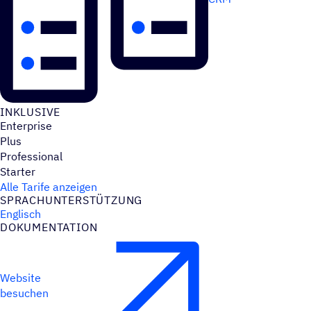
INKLU­SIVE
Enterprise
Plus
Professional
Starter
Alle Tarife anzeigen
SPRACH­UN­TER­STÜT­ZUNG
Englisch
DOKU­MEN­TA­TION
Website
besuchen