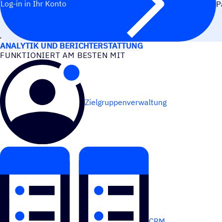
Log-in in Ihr Konto
P
ANWEN­DUNGS­FÄLLE
ANALYTIK UND BERICHTERSTATTUNG
FUNK­TIO­NIERT AM BESTEN MIT
Zielgruppenverwaltung
CRM