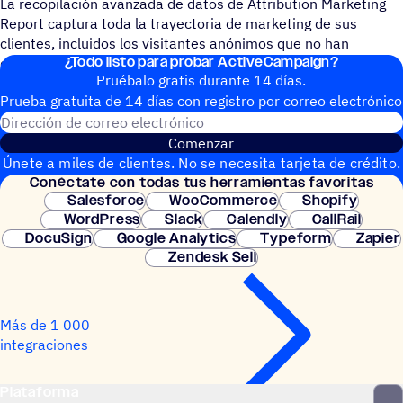
La recopilación avanzada de datos de Attribution Marketing
Report captura toda la trayectoria de marketing de sus
clientes, incluidos los visitantes anónimos que no han
¿Todo listo para probar ActiveCampaign?
comprado nada. No es necesario programar
Pruébalo gratis durante 14 días.
Prueba gratuita de 14 días con regis­tro por correo electrónico
Dirección de correo electrónic
Comenzar
Únete a miles de clientes. No se necesita tarjeta de crédito.
Conéc­tate con todas tus herramientas favoritas
Configuración instantánea.
Salesforce
WooCommerce
Shopify
WordPress
Slack
Calendly
CallRail
DocuSign
Google Analytics
Typeform
Zapier
Zendesk Sell
Más de 1 000
integraciones
Plataforma