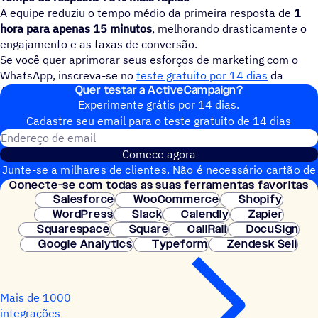
A equipe reduziu o tempo médio da primeira resposta de
1
hora para apenas 15 minutos
, melhorando drasticamente o
engajamento e as taxas de conversão.
Se você quer aprimorar seus esforços de marketing com o
WhatsApp, inscreva-se no
teste gratuito por 14 dias
da
Quer testar a ActiveCampaign?
ActiveCampaign e comece hoje mesmo!
Experimente grátis por 14 dias.
Cadastre seu email para o teste gratuito de 14 dias
Endereço de email
Comece agora
Junte-se a milhares de clientes. Não é necessário cartão de
Conecte-se com todas as suas ferramentas favoritas
crédito. Configuração instantânea.
Salesforce
WooCommerce
Shopify
WordPress
Slack
Calendly
Zapier
Squarespace
Square
CallRail
DocuSign
Google Analytics
Typeform
Zendesk Sell
Mais de 1000
integrações