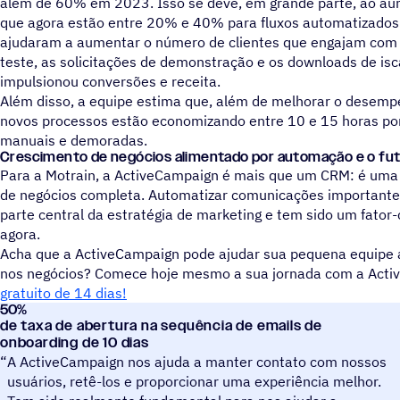
além de 60% em 2023. Isso se deve, em grande parte, ao au
que agora estão entre 20% e 40% para fluxos automatizados 
ajudaram a aumentar o número de clientes que engajam com 
teste, as solicitações de demonstração e os downloads de iscas
impulsionou conversões e receita.
Além disso, a equipe estima que, além de melhorar o desemp
novos processos estão economizando entre 10 e 15 horas po
manuais e demoradas.
Crescimento de negócios alimentado por automação e o fut
Para a Motrain, a ActiveCampaign é mais que um CRM: é uma
de negócios completa. Automatizar comunicações importante
parte central da estratégia de marketing e tem sido um fator
agora.
Acha que a ActiveCampaign pode ajudar sua pequena equipe 
nos negócios? Comece hoje mesmo a sua jornada com a Act
gratuito de 14 dias!
50
%
Tower
de taxa de abertura na sequência de emails de
onboarding de 10 dias
“
A ActiveCampaign nos ajuda a manter contato com nossos
usuários, retê-los e proporcionar uma experiência melhor.