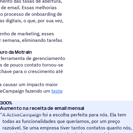
mento das taxas de abertura,
de email. Essas melhorias
o processo de onboarding de
 digitais, o que, por sua vez,
enho de marketing, esses
r semana, eliminando tarefas
uro da Motrain
 ferramenta de gerenciamento
s de pouco contato tornou-se
-chave para o crescimento até
a causar um impacto maior
iveCampaign fazendo um
teste
300
%
Soundsnap
Aumento na receita de email mensal
“
A ActiveCampaign foi a escolha perfeita para nós. Ela tem
todas as funcionalidades que queríamos, por um preço
razoável. Se uma empresa tiver tantos contatos quanto nós,