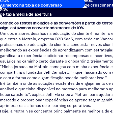
120
%
60
%
Estatísticas principais
Aumento na taxa de conversão
de cresciment
30
%
de taxa média de abertura
rando os testes iniciados e as conversões a partir de tes
aign, estávamos convertendo menos de 10%.
Um dos maiores desafios na educação do cliente é manter o e
que entra a Motrain, empresa B2B SaaS, com sede em Vancouv
profissionais de educação do cliente a conquistar novos clien
melhorando as experiências de aprendizagem com estratégias
gamificar a experiência e adicionar recompensas e incentivos
usuários no caminho certo durante o onboarding, treinamento
"Minha jornada na Motrain começou com minha experiência e
compartilha o fundador Jeff Campbell. "Fiquei fascinado com
e com a forma como a gamificação poderia melhorar isso."
E é também onde as soluções existentes de engajamento de 
analisei o que tinha disponível no mercado para melhorar o 
fiquei satisfeito", explica Jeff. Ele criou a Motrain para ajuda
mercado e proporcionar experiências de aprendizagem gamifi
aprimorar os sistemas de e-learning corporativos.
Hoje, a Motrain se concentra principalmente na melhoria de 