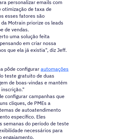
ara personalizar emails com
 otimização de taxa de
os esses fatores são
da Motrain priorize os leads
pe de vendas.
erto uma solução feita
 pensando em criar nossa
 que ela já existia", diz Jeff.
a pôde configurar
automações
 teste gratuito de duas
gem de boas-vindas e mantém
inscrição."
e configurar campanhas que
ns cliques, de PMEs a
istemas de autoatendimento
nto específico. Eles
s semanas do período de teste
exibilidade necessários para
 o engajamento.