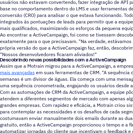
usuários não estavam convertendo, fazer integração de API p
base no comportamento dentro do LMS e usar ferramentas de
conversão (CRO) para analisar o que estava funcionando. Tod
integrados às pontuações de leads para permitir que a equipe 
mais qualificados, maximizando os esforços da pequena equi
Ao encontrar a ActiveCampaign, foi como se tivessem descob
exatamente para o que precisavam. "Na verdade, estávamos
própria versão do que a ActiveCampaign faz, então, descobrimos
"Nossos desenvolvedores ficaram aliviados!"
Descobrindo novas possibilidades com a ActiveCampaign
Assim que a Motrain migrou para a ActiveCampaign, a empres
mais avançadas
em suas ferramentas de CRM. "A sequência do
semanas é um divisor de águas. Ela começa com uma mensa
uma sequência cronometrada, engajando os usuários desde a 
Com as automações de CRM da ActiveCampaign, a equipe pôd
atendem a diferentes segmentos de mercado com apenas algu
grandes empresas. Com rapidez e eficácia, a Motrain criou s
para contemplar as necessidades e os desafios de cada segme
costumavam enviar manualmente dois emails durante as dua
gratuito, então a ActiveCampaign proporcionou o tempo e a fl
automatizar jornadas do cliente que incentivam o feedback e