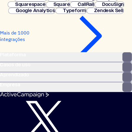
Squarespace
Square
CallRail
DocuSign
Google Analytics
Typeform
Zendesk Sell
Mais de 1000
integrações
Plataforma
Casos de uso
Aprendizado
Empresa