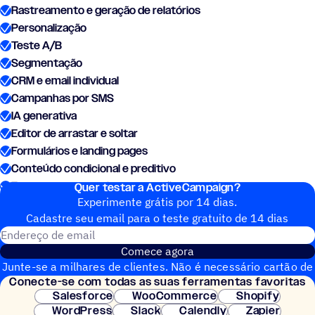
Rastreamento e geração de relatórios
Personalização
Teste A/B
Segmentação
CRM e email individual
Campanhas por SMS
IA generativa
Editor de arrastar e soltar
Formulários e landing pages
Conteúdo condicional e preditivo
Ferramenta para criar automações com IA
Quer testar a ActiveCampaign?
Experimente grátis por 14 dias.
Cadastre seu email para o teste gratuito de 14 dias
Endereço de email
Comece agora
Junte-se a milhares de clientes. Não é necessário cartão de
Conecte-se com todas as suas ferramentas favoritas
crédito. Configuração instantânea.
Salesforce
WooCommerce
Shopify
WordPress
Slack
Calendly
Zapier