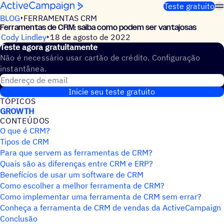
Pular para o conteúdo
Teste gratuito
BLOG
FERRAMENTAS CRM
Ferramentas de CRM: saiba como podem ser vantajosas
Cody Lindley
18 de agosto de 2022
Teste agora gratuitamente
Não é necessário usar cartão de crédito. Configuração
instantânea.
Endereço de email
Inicie seu teste gratuito
TÓPICOS
GROWTH
CONTEÚDOS
O que é CRM?
Tipos de CRM
Para que servem as ferramentas de CRM?
Quais são as diferenças entre CRM e ERP?
Benefícios de usar um software de CRM
Como escolher a melhor ferramenta de CRM?
Como implementar uma ferramenta de CRM sem errar?
Conheça a ferramenta de CRM de vendas da ActiveCampaign
Conclusão