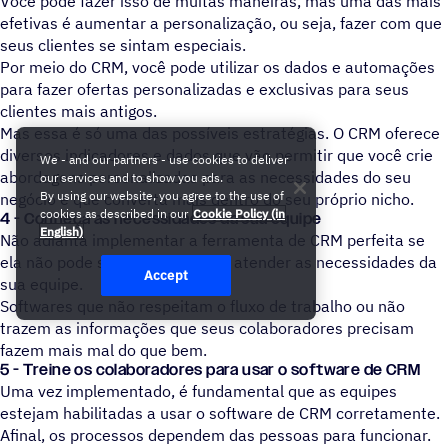
Você pode fazer isso de muitas maneiras, mas uma das mais
efetivas é aumentar a personalização, ou seja, fazer com que
seus clientes se sintam especiais.
Por meio do CRM, você pode utilizar os dados e automações
para fazer ofertas personalizadas e exclusivas para seus
clientes mais antigos.
Mas essa é só uma das possíveis estratégias. O CRM oferece
diversos indicadores e dados que vão permitir que você crie
We - and our partners - use cookies to deliver
abordagens personalizadas para as necessidades do seu
our services and to show you ads.
By using our website, you agree to the use of
negócio e que converta mais dentro do seu próprio nicho.
cookies as described in our
Cookie Policy (in
4 - Conheça as necessidades da sua equipe
English)
Não adianta implementar a ferramenta de CRM perfeita se
ela não pode ser adaptada para atender as necessidades da
Accept
sua equipe.
Softwares que não respeitam o fluxo de trabalho ou não
trazem as informações que seus colaboradores precisam
fazem mais mal do que bem.
5 - Treine os colaboradores para usar o software de CRM
Uma vez implementado, é fundamental que as equipes
estejam habilitadas a usar o software de CRM corretamente.
Afinal, os processos dependem das pessoas para funcionar.