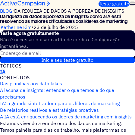
Pular para o conteúdo
Teste gratuito
BLOG
DA RIQUEZA DE DADOS A POBREZA DE INSIGHTS
Da riqueza de dados à pobreza de insights: como a IA est
resolvendo as maiores dificuldades dos líderes de marketing
Katherine Kim
23 de julho de 2025
Teste agora gratuitamente
Não é necessário usar cartão de crédito. Configuração
instantânea.
Endereço de email
Inicie seu teste gratuito
TÓPICOS
IA
CONTEÚDOS
Das planilhas aos data lakes
A lacuna de insights: entender o que temos e do que
precisamos
IA: a grande sintetizadora para os líderes de marketing
De relatórios reativos a estratégias proativas
A IA está enriquecendo os líderes de marketing com insights
Estamos vivendo a era de ouro dos dados de marketing.
Temos painéis para dias de trabalho, mais plataformas de