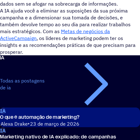
dados sem se afogar na sobrecarga de informações.
A IA ajuda você a eliminar as suposições da sua próxima
campanha e a dimensionar sua tomada de decisões, e
também devolve tempo ao seu dia para realizar trabalhos
mais estratégicos. Com as
Metas de negócios da
ActiveCampaign
, os líderes de marketing podem ter os
insights e as recomendações práticas de que precisam para
prosperar.
IA
Todas as postagens
de ia
IA
O que é automação de marketing?
Alexa Drake
23 de março de 2026
IA
Marketing nativo de IA explicado: de campanhas