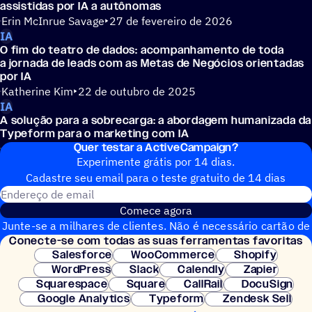
assistidas por IA a autônomas
Erin McInrue Savage
27 de fevereiro de 2026
IA
O fim do teatro de dados: acompanhamento de toda
a jornada de leads com as Metas de Negócios orientadas
por IA
Katherine Kim
22 de outubro de 2025
IA
A solução para a sobrecarga: a abordagem humanizada da
Typeform para o marketing com IA
Quer testar a ActiveCampaign?
Alexa Drake
17 de setembro de 2025
Experimente grátis por 14 dias.
Cadastre seu email para o teste gratuito de 14 dias
Endereço de email
Comece agora
Junte-se a milhares de clientes. Não é necessário cartão de
Conecte-se com todas as suas ferramentas favoritas
crédito. Configuração instantânea.
Salesforce
WooCommerce
Shopify
WordPress
Slack
Calendly
Zapier
Squarespace
Square
CallRail
DocuSign
Google Analytics
Typeform
Zendesk Sell