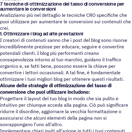
7 tecni­che di otti­miz­za­zione del tasso di conver­sione per
aumen­tare le conversioni
Analizziamo più nel dettaglio le tecniche CRO specifiche che
puoi utilizzare per aumentare le conversioni sui contenuti che
crei.
1. Ottimizzare i blog ad alte prestazioni
I creatori di contenuti sanno che i post del blog sono risorse
incredibilmente preziose per educare, seguire e convertire
potenziali clienti. I blog più performanti creano
consapevolezza intorno al tuo marchio, guidano il traffico
organico e, se fatti bene, possono essere la chiave per
convertire i lettori occasionali. A tal fine, è fondamentale
ottimizzare i tuoi migliori blog per ottenere questi risultati.
Alcune delle strategie di ottimizzazione del tasso di
conversione che puoi utilizzare includono:
Progettare il layout del tuo blog in modo che sia pulito e
intuitivo per chiunque acceda alla pagina. Ciò può significare
ridurre il disordine, aggiornare la vecchia formattazione o
assicurarsi che alcuni elementi della pagina non si
sovrappongano l'uno all'altro.
Implementare chiari inviti all'azione in tutti i tuoi contenuti.