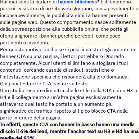
Hai mai sentito parlare di
banner blindness
? È il fenomeno
per cui i visitatori di un sito web ignorano, consapevolmente o
inconsapevolmente, le pubblicità simili a banner presenti
sulle pagine web. Questo comportamento nasce solitamente
dalla sovraesposizione alla pubblicità online, che porta gli
utenti a ignorare i banner perché percepiti come poco
pertinenti o invadenti.
Per questo motivo, anche se si posiziona strategicamente un
banner CTA su una pagina, i lettori potrebbero ignorarlo
completamente. Alcuni utenti si limitano a sfogliare i tuoi
contenuti, cercando caselle di callout, statistiche o
l'intestazione specifica che risponderà alla loro domanda.
Qui puoi testare le CTA basate su testo.
Uno studio recente dimostra che lo stile della CTA come H3 o
H4 e il collegamento a un'altra pagina esclusivamente
attraverso quel testo ha portato a un aumento più
significativo del traffico rispetto al tipico blocco CTA nella
parte inferiore della pagina.
In effetti, queste CTA con banner in basso hanno una media
di solo il 6% dei lead, mentre l'anchor text su H3 e H4 ha una
media del 93%.