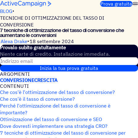
Salta al contenuto
Prova gratuita
BLOG
TECNICHE DI OTTIMIZZAZIONE DEL TASSO DI
CONVERSIONE
7 tecni­che di otti­miz­za­zione del tasso di conver­sione che
aumen­tano le conversioni
Alexa Drake
18 settembre 2024
Provalo subito gratuitamente
Niente carte di credito. Installazione immediata.
Indirizzo email
Inizia la tua prova gratuita
ARGO­MENTI
CONVERSIONE
CRESCITA
CONTE­NUTI
Che cos'è l'ottimizzazione del tasso di conversione?
Che cos'è il tasso di conversione?
Perché l'ottimizzazione del tasso di conversione è
importante?
Ottimizzazione del tasso di conversione e SEO
Dove dovresti implementare una strategia CRO?
7 tecniche di ottimizzazione del tasso di conversione per