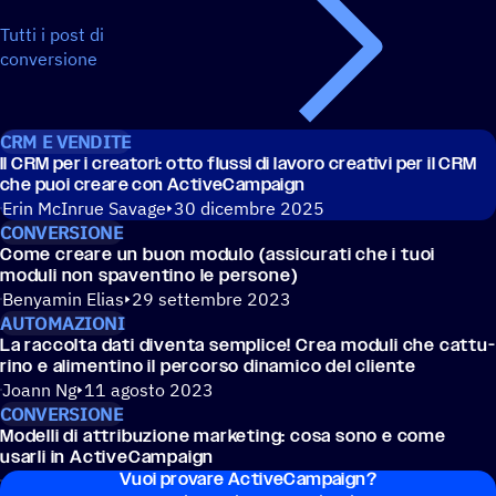
Tutti i post di
conversione
CRM E VENDITE
Il CRM per i crea­tori: otto flussi di lavoro crea­tivi per il CRM
che puoi creare con ActiveCampaign
Erin McInrue Savage
30 dicembre 2025
CONVERSIONE
Come creare un buon modulo (assi­cu­rati che i tuoi
moduli non spaven­tino le persone)
Benyamin Elias
29 settembre 2023
AUTOMAZIONI
La raccolta dati diventa semplice! Crea moduli che cattu­
rino e alimen­tino il percorso dina­mico del cliente
Joann Ng
11 agosto 2023
CONVERSIONE
Modelli di attri­bu­zione marke­ting: cosa sono e come
usarli in ActiveCampaign
Vuoi provare ActiveCampaign?
ActiveCampaign
15 agosto 2022