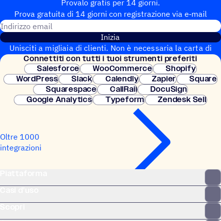
Provalo gratis per 14 giorni.
Prova gratuita di 14 giorni con regi­stra­zione via e‑mail
Indirizzo email
Inizia
Unisciti a migliaia di clienti. Non è necessaria la carta di
Connet­titi con tutti i tuoi strumenti preferiti
credito. Configurazione istantanea.
Salesforce
WooCommerce
Shopify
WordPress
Slack
Calendly
Zapier
Square
Squarespace
CallRail
DocuSign
Google Analytics
Typeform
Zendesk Sell
Oltre 1000
integrazioni
Piattaforma
Casi d'uso
Scopri