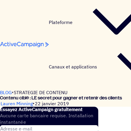
Passer au contenu
Plateforme
Canaux et applications
BLOG
STRATEGIE DE CONTENU
Contenu ciblé : LE secret pour gagner et retenir des clients
Lauren Minning
22 janvier 2019
Essayez ActiveCampaign gratuitement
Aucune carte bancaire requise. Installation
instantanée
Adresse e-mail