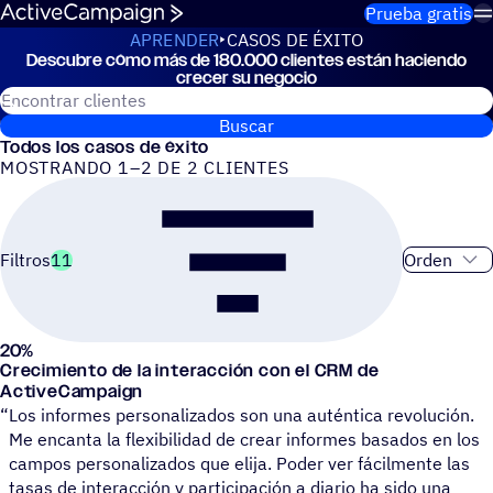
Saltar al contenido
Prueba gratis
APRENDER
CASOS DE ÉXITO
Descu­bre cómo más de 180.000 clien­tes están haciendo
Casos de éxito
crecer su negocio
Buscar clientes de ActiveCampaign
Buscar
Todos los casos de éxito
MOSTRANDO 1–2 DE 2 CLIENTES
Orden de cl
Filtros
11
20
%
Roland
Crecimiento de la interacción con el CRM de
ActiveCampaign
“
Los informes personalizados son una auténtica revolución.
Me encanta la flexibilidad de crear informes basados en los
campos personalizados que elija. Poder ver fácilmente las
tasas de interacción y participación a diario ha sido una