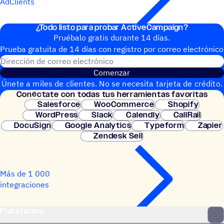
AdClients
¿Todo listo para probar ActiveCampaign?
Pruébalo gratis durante 14 días.
Prueba gratuita de 14 días con regis­tro por correo electrónico
Dirección de correo electrónic
Comenzar
Únete a miles de clientes. No se necesita tarjeta de crédito.
Conéc­tate con todas tus herramientas favoritas
Configuración instantánea.
Salesforce
WooCommerce
Shopify
WordPress
Slack
Calendly
CallRail
DocuSign
Google Analytics
Typeform
Zapier
Zendesk Sell
Más de 1 000
integraciones
Plataforma