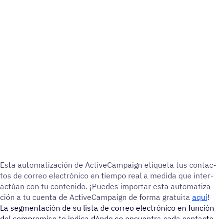
Esta auto­ma­ti­za­ción de ActiveCampaign etiqueta tus contac­
tos de correo elec­tró­nico en tiempo real a medida que inter­
ac­túan con tu conte­nido. ¡Puedes impor­tar esta auto­ma­ti­za­
ción a tu cuenta de ActiveCampaign de forma gratuita
aquí
!
La segmentación de su lista de correo electrónico en función
del compromiso te indica dónde se encuentra cada contacto