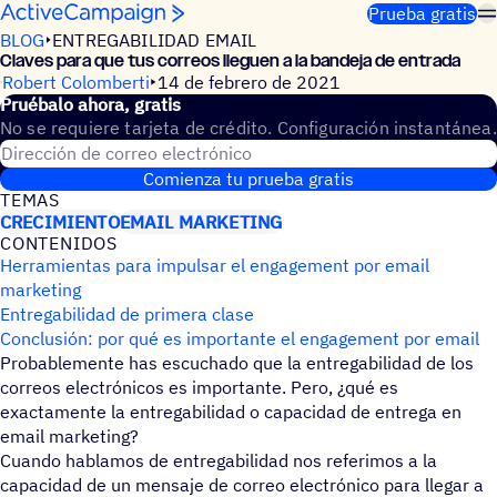
Saltar al contenido
Prueba gratis
BLOG
ENTREGABILIDAD EMAIL
Claves para que tus correos lleguen a la bandeja de entrada
Robert Colomberti
14 de febrero de 2021
Prué­balo ahora, gratis
No se requiere tarjeta de crédito. Configuración instantánea.
Dirección de correo electrónico
Comienza tu prueba gratis
TEMAS
CRECIMIENTO
EMAIL MARKETING
CONTE­NI­DOS
Herramientas para impulsar el engagement por email
marketing
Entregabilidad de primera clase
Conclusión: por qué es importante el engagement por email
Probablemente has escuchado que la entregabilidad de los
correos electrónicos es importante. Pero, ¿qué es
exactamente la entregabilidad o capacidad de entrega en
email marketing?
Cuando hablamos de entregabilidad nos referimos a la
capacidad de un mensaje de correo electrónico para llegar a