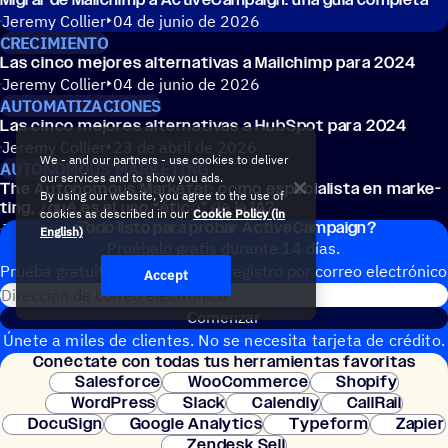
Jeremy Collier
04 de junio de 2026
CRECIMIENTO
Las cinco mejores alter­na­ti­vas a Mail­chimp para 2024
Jeremy Collier
04 de junio de 2026
AUTOMATIZACIONES
Las cinco mejores alter­na­ti­vas a HubSpot para 2024
Jeremy Collier
23 de abril de 2026
We - and our partners - use cookies to deliver
AUTONOMOUS MARKETING
our services and to show you ads.
The Auto­no­mous Marke­ter: como espe­cia­lista en marke­
By using our website, you agree to the use of
ting, ¿qué es el uso
“
ético” de la IA?
cookies as described in our
Cookie Policy (in
¿Todo listo para probar ActiveCampaign?
Jessica Lawlor
09 de diciembre de 2025
English)
Pruébalo gratis durante 14 días.
Prueba gratuita de 14 días con regis­tro por correo electrónico
Accept
Dirección de correo electrónic
Comenzar
Únete a miles de clientes. No se necesita tarjeta de crédito.
Conéc­tate con todas tus herramientas favoritas
Configuración instantánea.
Salesforce
WooCommerce
Shopify
WordPress
Slack
Calendly
CallRail
DocuSign
Google Analytics
Typeform
Zapier
Zendesk Sell