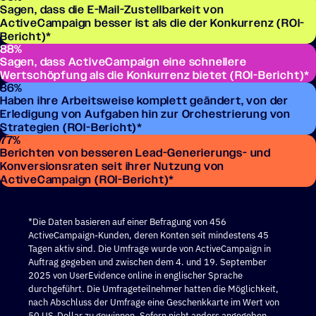
Sagen, dass die E-Mail-Zustellbarkeit von
ActiveCampaign besser ist als die der Konkurrenz (ROI-
Bericht)*
88
%
Sagen, dass ActiveCampaign eine schnellere
Wertschöpfung als die Konkurrenz bietet (ROI-Bericht)*
86
%
Haben ihre Arbeitsweise komplett geändert, von der
Erledigung von Aufgaben hin zur Orchestrierung von
Strategien (ROI-Bericht)*
77
%
Berichten von besseren Lead-Generierungs- und
Konversionsraten seit ihrer Nutzung von
ActiveCampaign (ROI-Bericht)*
*Die Daten basieren auf einer Befragung von 456
ActiveCampaign-Kunden, deren Konten seit mindestens 45
Tagen aktiv sind. Die Umfrage wurde von ActiveCampaign in
Auftrag gegeben und zwischen dem 4. und 19. September
2025 von UserEvidence online in englischer Sprache
durchgeführt. Die Umfrageteilnehmer hatten die Möglichkeit,
nach Abschluss der Umfrage eine Geschenkkarte im Wert von
50 US-Dollar zu gewinnen. Sofern nicht anders angegeben,