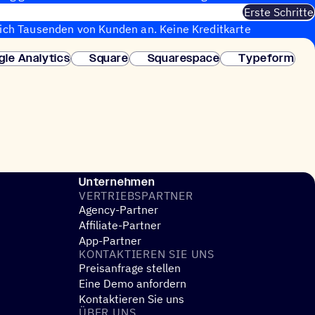
Erste Schritte
sich Tausenden von Kunden an. Keine Kreditkarte
fortige Einrichtung.
gle Analytics
Square
Squarespace
Typeform
Unternehmen
VERTRIEBS­PART­NER
Agency-Partner
Affiliate-Partner
App-Partner
KONTAK­TIE­REN SIE UNS
Preisanfrage stellen
Eine Demo anfordern
Kontaktieren Sie uns
ÜBER UNS