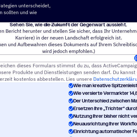
rategien unterscheidet,
 sollten und wie
Sehen Sie, wie
die Zukunft
der Gegenwart aussieht.
en Bericht herunter und stellen Sie sicher, dass Ihr Unternehm
Karriere) in der neuen Landschaft erfolgreich ist.
en und Aufbewahren dieses Dokuments auf Ihrem Schreibtisch
wird jedoch empfohlen.)
B
reichen dieses Formulars stimmst du zu, dass ActiveCampaig
nsere Produkte und Dienstleistungen senden darf. Du kanns
erzeit kostenlos abbestellen. Lies unsere
Datenschutzerklär
Wie man kreative Spitzenleis
Wie versierte Vermarkter 14
Der Unterschied zwischen M
Ersetzen Ihre „Trichter“ durc
Nutzung Ihrer bisher nicht v
Neuausrichtung Ihrer Workflo
Einrichtung automatischer F