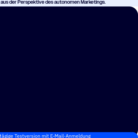
s aus der Perspektive des autonomen Marketings.
tägige Test­ver­sion mit E‑Mail-Anmel­dung