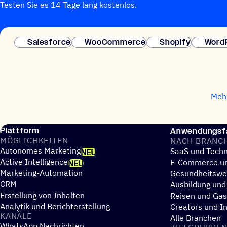
Testen Sie es 14 Tage lang kostenlos.
Salesforce
WooCommerce
Shopify
Word
Mehr
Plattform
Anwendungsfä
MÖGLICH­KEI­TEN
NACH BRANC
Autonomes Marketing
SaaS und Techn
NEU
Active Intelligence
E-Commerce un
NEU
Marketing-Automation
Gesundheitsw
CRM
Ausbildung und
Erstellung von Inhalten
Reisen und Ga
Analytik und Berichterstellung
Creators und I
KANÄLE
Alle Branchen
WhatsApp Nachrichten