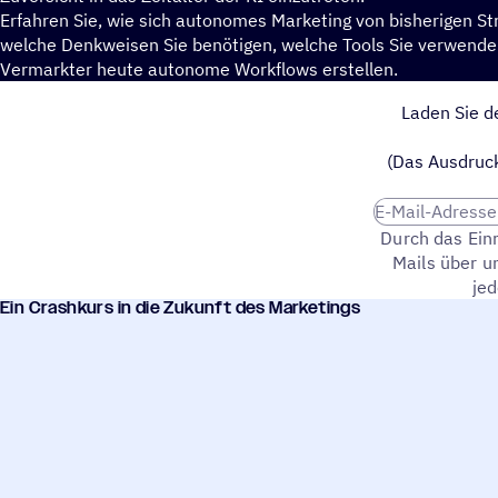
Erfahren Sie, wie sich autonomes Marketing von bisherigen St
welche Denkweisen Sie benötigen, welche Tools Sie verwenden
Vermarkter heute autonome Workflows erstellen.
Laden Sie d
(Das Ausdruck
E-Mail-Adresse
Durch das Ein
Mails über u
jed
Ein Crash­kurs in die Zukunft des Marketings