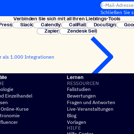
E-Mail-Adresse
Schließen Sie 
Verbin­den Sie sich mit all Ihren Lieblings-Tools
erforderlich. So
Press
Slack
Calendly
CallRail
DocuSign
Goo
Zapier
Zendesk Sell
 als 1.000 Integrationen
lle
Lernen
HE
RESSOUR­CEN
ologie
Fallstudien
d Einzelhandel
Bewertungen
esen
Fragen und Antworten
 Online-Kurse
Live-Veranstaltungen
stronomie
Blog
nfluencer
Vorlagen
HILFE
Hilfe-Center