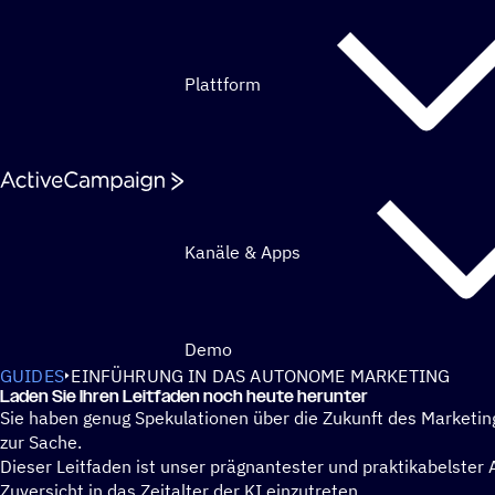
Weiter zum Inhalt
Plattform
Kanäle & Apps
Demo
GUIDES
EINFÜHRUNG IN DAS AUTONOME MARKETING
Laden Sie Ihren Leit­fa­den noch heute herunter
Sie haben genug Spekulationen über die Zukunft des Marketin
zur Sache.
Dieser Leitfaden ist unser prägnantester und praktikabelster
Zuversicht in das Zeitalter der KI einzutreten.