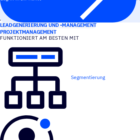
ANWEN­DUNGS­FÄLLE
LEADGENERIERUNG UND -MANAGEMENT
PROJEKTMANAGEMENT
FUNK­TIO­NIERT AM BESTEN MIT
Segmentierung