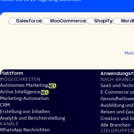
Salesforce
WooCommerce
Shopify
Word
Mehr
Plattform
Anwendungsfä
MÖGLICH­KEI­TEN
NACH BRANC
Autonomes Marketing
SaaS und Techn
NEU
Active Intelligence
E-Commerce un
NEU
Marketing-Automation
Gesundheitsw
CRM
Ausbildung und
Erstellung von Inhalten
Reisen und Ga
Analytik und Berichterstellung
Creators und I
KANÄLE
Alle Branchen
WhatsApp Nachrichten
ZIEL­GRUP­PE