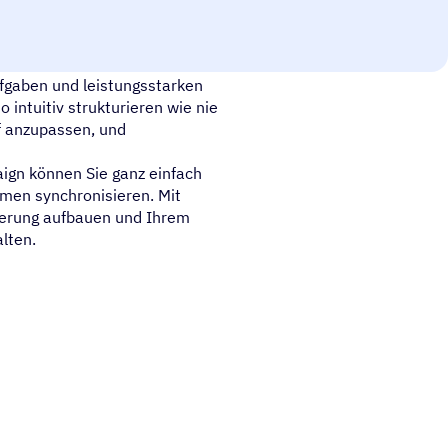
ban, Kalender, Hierarchie, Mind
ufgaben und leistungsstarken
 intuitiv strukturieren wie nie
uf anzupassen, und
ign können Sie ganz einfach
rmen synchronisieren. Mit
sierung aufbauen und Ihrem
lten.