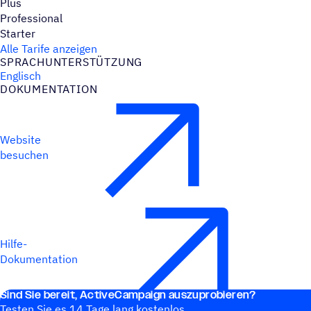
Plus
Professional
Starter
Alle Tarife anzeigen
SPRACH­UN­TER­STÜT­ZUNG
Englisch
DOKU­MEN­TA­TION
Website
besuchen
Hilfe-
Dokumentation
Sind Sie bereit, ActiveCampaign auszuprobieren?
Testen Sie es 14 Tage lang kostenlos.