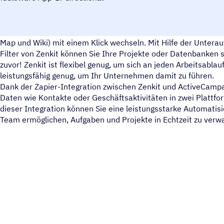
Mit Zenkit können Sie die Ansichten (Tabelle, To-Do-Liste, Kan
Map und Wiki) mit einem Klick wechseln. Mit Hilfe der Untera
Filter von Zenkit können Sie Ihre Projekte oder Datenbanken so
zuvor! Zenkit ist flexibel genug, um sich an jeden Arbeitsabla
leistungsfähig genug, um Ihr Unternehmen damit zu führen.
Dank der Zapier-Integration zwischen Zenkit und ActiveCampa
Daten wie Kontakte oder Geschäftsaktivitäten in zwei Plattfo
dieser Integration können Sie eine leistungsstarke Automati
Team ermöglichen, Aufgaben und Projekte in Echtzeit zu verwa