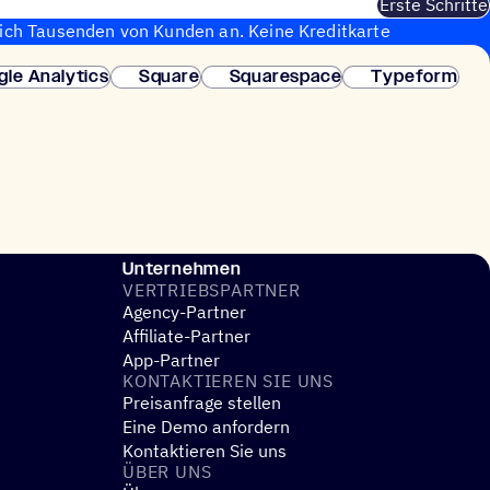
Erste Schritte
sich Tausenden von Kunden an. Keine Kreditkarte
fortige Einrichtung.
gle Analytics
Square
Squarespace
Typeform
Unternehmen
VERTRIEBS­PART­NER
Agency-Partner
Affiliate-Partner
App-Partner
KONTAK­TIE­REN SIE UNS
Preisanfrage stellen
Eine Demo anfordern
Kontaktieren Sie uns
ÜBER UNS