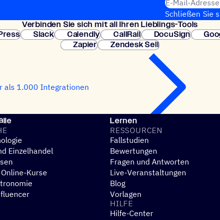
E-Mail-Adresse
Schließen Sie 
Verbin­den Sie sich mit all Ihren Lieblings-Tools
erforderlich. So
Press
Slack
Calendly
CallRail
DocuSign
Goo
Zapier
Zendesk Sell
 als 1.000 Integrationen
lle
Lernen
HE
RESSOUR­CEN
ologie
Fallstudien
d Einzelhandel
Bewertungen
esen
Fragen und Antworten
 Online-Kurse
Live-Veranstaltungen
stronomie
Blog
nfluencer
Vorlagen
HILFE
Hilfe-Center
N