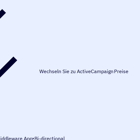
Wechseln Sie zu ActiveCampaign
Preise
iddleware App
Bi-directional