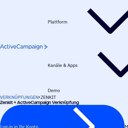
Weiter zum Inhalt
Plattform
Kanäle & Apps
Demo
VERKNÜPFUNGEN
ZENKIT
Zenkit + ActiveCampaign Verknüpfung
Log-in in Ihr Konto
M