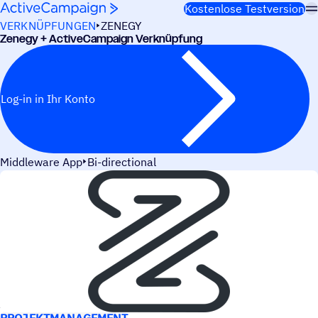
Weiter zum Inhalt
Kostenlose Testversion
VERKNÜPFUNGEN
ZENEGY
Zenegy + ActiveCampaign Verknüpfung
Log-in in Ihr Konto
Middleware App
Bi-directional
ANWEN­DUNGS­FÄLLE
PROJEKTMANAGEMENT