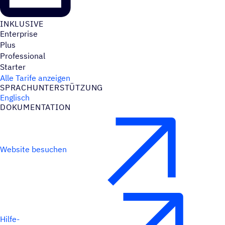
INKLU­SIVE
Enterprise
Plus
Professional
Starter
Alle Tarife anzeigen
SPRACH­UN­TER­STÜT­ZUNG
Englisch
DOKU­MEN­TA­TION
Website besuchen
Hilfe-