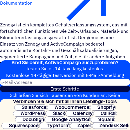
Dokumentation
Zenegy ist ein komplettes Gehaltserfassungssystem, das mit
fortschrittlichen Funktionen wie Zeit-, Urlaubs-, Material- und
Kilometererfassung ausgestattet ist. Der gemeinsame
Einsatz von Zenegy und ActiveCampaign bedeutet
automatisierte Kontakt- und Geschäftsaktualisierungen,
segmentierte Kampagnen und Zeit, die für andere Aufgaben
Sind Sie bereit, ActiveCampaign auszuprobieren?
zur Verfügung steht.
Testen Sie es 14 Tage lang kostenlos.
Kosten­lose 14-tägige Test­ver­sion mit E‑Mail-Anmel­dung
E-Mail-Adresse
Erste Schritte
Schließen Sie sich Tausenden von Kunden an. Keine
Verbin­den Sie sich mit all Ihren Lieblings-Tools
Kreditkarte erforderlich. Sofortige Einrichtung.
Salesforce
WooCommerce
Shopify
WordPress
Slack
Calendly
CallRail
DocuSign
Google Analytics
Square
Squarespace
Typeform
Zapier
Zendesk Sell