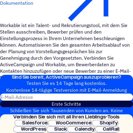
Dokumentation
Workable ist ein Talent- und Rekrutierungstool, mit dem Sie
Stellen ausschreiben, Bewerber prüfen und den
Einstellungsprozess in Ihrem Unternehmen beschleunigen
können. Automatisieren Sie den gesamten Arbeitsablauf von
der Planung von Vorstellungsgesprächen bis zur
Genehmigung durch den Vorgesetzten. Verbinden Sie
ActiveCampaign und Workable, um Bewerberdaten zu
Kontakten hinzuzufügen oder neue Bewerber zu einer E-Mail-
Sind Sie bereit, ActiveCampaign auszuprobieren?
Marketingkampagne hinzuzufügen.
Testen Sie es 14 Tage lang kostenlos.
Kosten­lose 14-tägige Test­ver­sion mit E‑Mail-Anmel­dung
E-Mail-Adresse
Erste Schritte
Schließen Sie sich Tausenden von Kunden an. Keine
Verbin­den Sie sich mit all Ihren Lieblings-Tools
Kreditkarte erforderlich. Sofortige Einrichtung.
Salesforce
WooCommerce
Shopify
WordPress
Slack
Calendly
CallRail