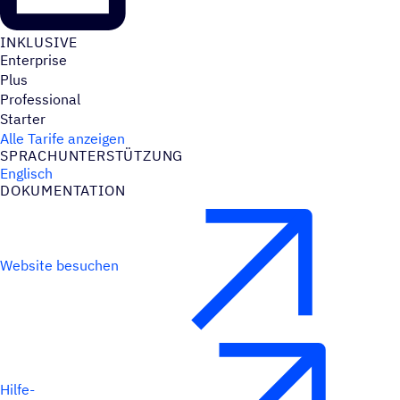
INKLU­SIVE
Enterprise
Plus
Professional
Starter
Alle Tarife anzeigen
SPRACH­UN­TER­STÜT­ZUNG
Englisch
DOKU­MEN­TA­TION
Website besuchen
Hilfe-