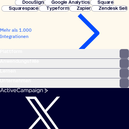
DocuSign
Google Analytics
Square
Squarespace
Typeform
Zapier
Zendesk Sell
Mehr als 1.000
Integrationen
Plattform
Anwendungsfälle
Lernen
Unternehmen