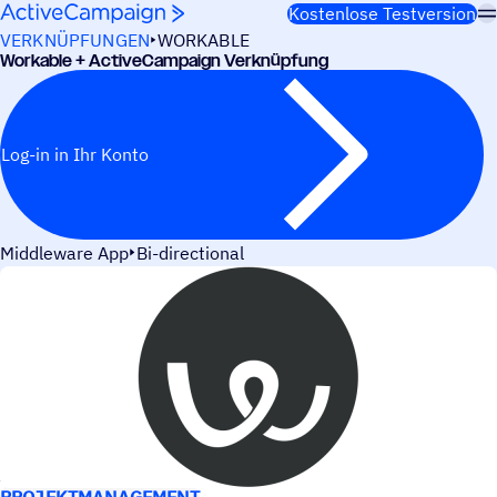
Weiter zum Inhalt
Kostenlose Testversion
VERKNÜPFUNGEN
WORKABLE
Workable + ActiveCampaign Verknüpfung
Log-in in Ihr Konto
Middleware App
Bi-directional
ANWEN­DUNGS­FÄLLE
PROJEKTMANAGEMENT