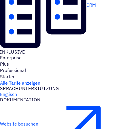
CRM
INKLU­SIVE
Enterprise
Plus
Professional
Starter
Alle Tarife anzeigen
SPRACH­UN­TER­STÜT­ZUNG
Englisch
DOKU­MEN­TA­TION
Website besuchen