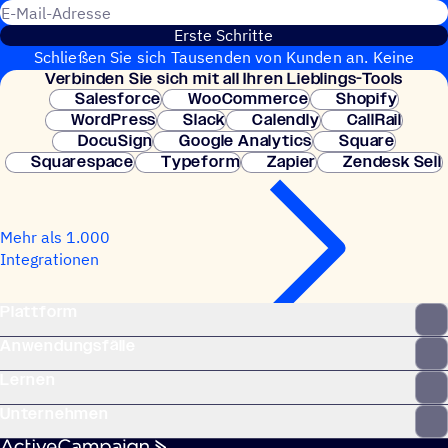
E-Mail-Adresse
Erste Schritte
Schließen Sie sich Tausenden von Kunden an. Keine
Verbin­den Sie sich mit all Ihren Lieblings-Tools
Kreditkarte erforderlich. Sofortige Einrichtung.
Salesforce
WooCommerce
Shopify
WordPress
Slack
Calendly
CallRail
DocuSign
Google Analytics
Square
Squarespace
Typeform
Zapier
Zendesk Sell
Mehr als 1.000
Integrationen
Plattform
Anwendungsfälle
Lernen
Unternehmen