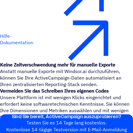
Hilfe-
Dokumentation
Keine Zeitverschwendung mehr für manuelle Exporte
Anstatt manuelle Exporte mit Windsor.ai durchzuführen,
können Sie Ihre ActiveCampaign-Daten automatisiert an
Ihren zentralisierten Reporting-Stack senden.
Vermeiden Sie das Schreiben Ihres eigenen Codes
Unsere Plattform ist mit wenigen Klicks eingerichtet und
erfordert keine softwaretechnischen Kenntnisse. Sie können
Ihre Dimensionen und Metriken auswählen und mit wenigen
Sind Sie bereit, ActiveCampaign auszuprobieren?
Klicks zu Ihrem Datenziel gelangen.
Testen Sie es 14 Tage lang kostenlos.
Kosten­lose 14-tägige Test­ver­sion mit E‑Mail-Anmel­dung