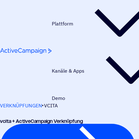
Weiter zum Inhalt
Plattform
Kanäle & Apps
Demo
VERKNÜPFUNGEN
VCITA
vcita + ActiveCampaign Verknüpfung