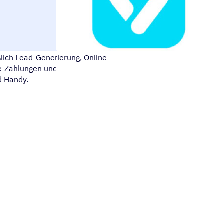
takt mit vcita. vcita ist eine
lich Lead-Generierung, Online-
e-Zahlungen und
d Handy.