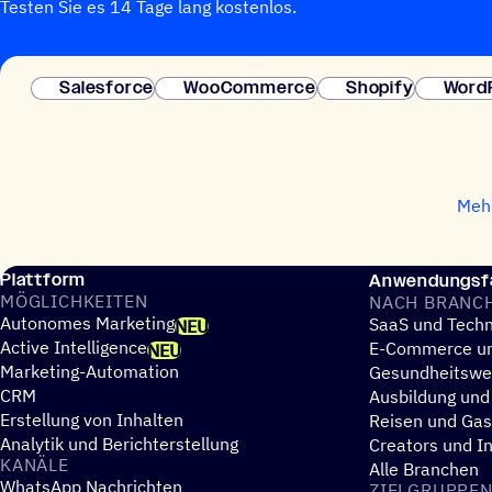
Testen Sie es 14 Tage lang kostenlos.
Salesforce
WooCommerce
Shopify
Word
Mehr
Plattform
Anwendungsfä
MÖGLICH­KEI­TEN
NACH BRANC
Autonomes Marketing
SaaS und Techn
NEU
Active Intelligence
E-Commerce un
NEU
Marketing-Automation
Gesundheitsw
CRM
Ausbildung und
Erstellung von Inhalten
Reisen und Ga
Analytik und Berichterstellung
Creators und I
KANÄLE
Alle Branchen
WhatsApp Nachrichten
ZIEL­GRUP­PE