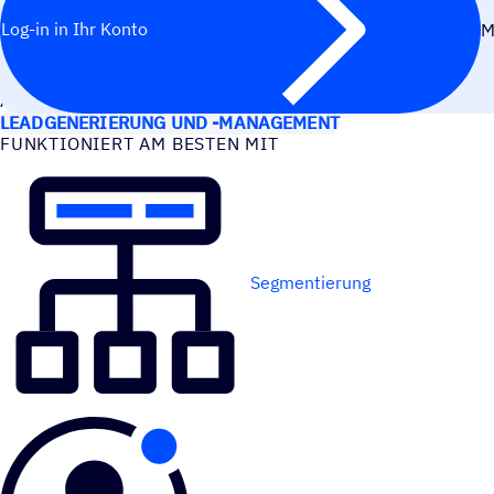
Log-in in Ihr Konto
M
ANWEN­DUNGS­FÄLLE
LEADGENERIERUNG UND -MANAGEMENT
FUNK­TIO­NIERT AM BESTEN MIT
Segmentierung