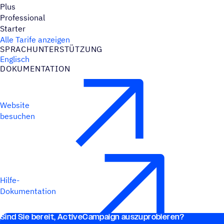
Plus
Professional
Starter
Alle Tarife anzeigen
SPRACH­UN­TER­STÜT­ZUNG
Englisch
DOKU­MEN­TA­TION
Website
besuchen
Hilfe-
Dokumentation
Sind Sie bereit, ActiveCampaign auszuprobieren?