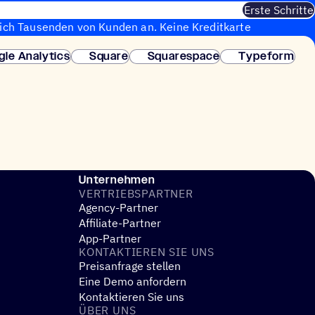
Erste Schritte
sich Tausenden von Kunden an. Keine Kreditkarte
fortige Einrichtung.
gle Analytics
Square
Squarespace
Typeform
Unternehmen
VERTRIEBS­PART­NER
Agency-Partner
Affiliate-Partner
App-Partner
KONTAK­TIE­REN SIE UNS
Preisanfrage stellen
Eine Demo anfordern
Kontaktieren Sie uns
ÜBER UNS