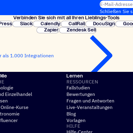
E-Mail-Adresse
Schließen Sie 
Verbin­den Sie sich mit all Ihren Lieblings-Tools
erforderlich. So
Press
Slack
Calendly
CallRail
DocuSign
Goo
Zapier
Zendesk Sell
 als 1.000 Integrationen
lle
Lernen
HE
RESSOUR­CEN
ologie
Fallstudien
d Einzelhandel
Bewertungen
esen
Fragen und Antworten
 Online-Kurse
Live-Veranstaltungen
stronomie
Blog
nfluencer
Vorlagen
HILFE
Hilfe-Center
N